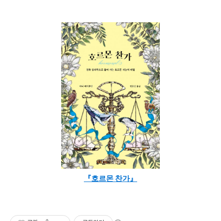
『호르몬 찬가』