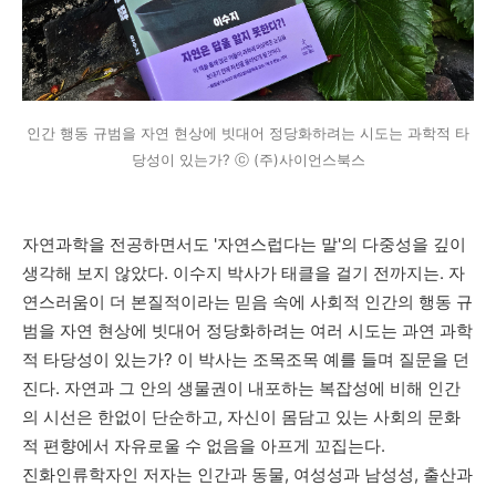
인간 행동 규범을 자연 현상에 빗대어 정당화하려는 시도는 과학적 타
당성이 있는가? ⓒ (주)사이언스북스
자연과학을 전공하면서도 '자연스럽다는 말'의 다중성을 깊이
생각해 보지 않았다
.
이수지 박사가 태클을 걸기 전까지는
.
자
연스러움이 더 본질적이라는 믿음 속에 사회적 인간의 행동 규
범을 자연 현상에 빗대어 정당화하려는 여러 시도는 과연 과학
적 타당성이 있는가?
이 박사는 조목조목 예를 들며 질문을 던
진다
.
자연과 그 안의 생물권이 내포하는 복잡성에 비해 인간
의 시선은 한없이 단순하고
,
자신이 몸담고 있는 사회의 문화
적 편향에서 자유로울 수 없음을 아프게 꼬집는다
.
진화인류학자인 저자는 인간과 동물
,
여성성과 남성성
,
출산과