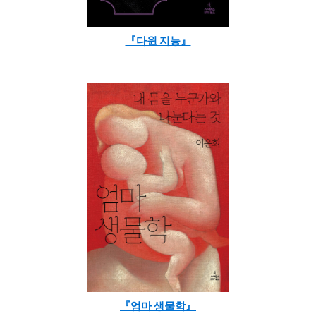
『다윈 지능』
『엄마 생물학』