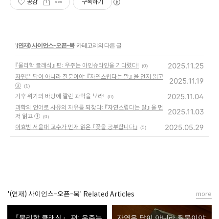
공감
구독하기
'
(연재) 사이언스-오픈-북
' 카테고리의 다른 글
2025.11.25
『물리학 클래식』 편: 우주는 아인슈타인을 기다렸다!
(0)
자연은 답이 아니라 질문이야: 『자연스럽다는 말』 을 먼저 읽고
2025.11.19
③
(1)
2025.11.04
기후 위기의 바탕에 깔린 과학을 보라!
(0)
과학의 언어로 사유의 자유를 되찾다: 『자연스럽다는 말』 을 먼
2025.11.03
저 읽고 ①
(0)
2025.05.29
이효범 서울대 교수가 먼저 읽은 『꽃을 공부합니다』
(5)
'(연재) 사이언스-오픈-북' Related Articles
more
『물리학 클래식』 편: 우주는
자연은 답이 아니라 질문이야: