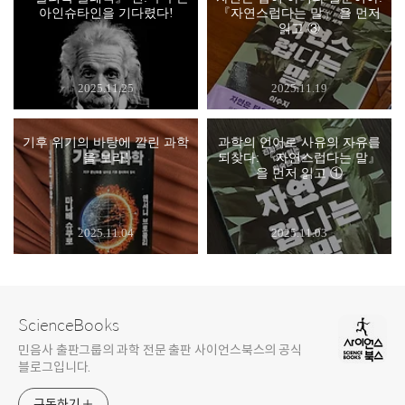
아인슈타인을 기다렸다!
『자연스럽다는 말』 을 먼저
읽고 ③
2025.11.25
2025.11.19
기후 위기의 바탕에 깔린 과학
과학의 언어로 사유의 자유를
을 보라!
되찾다: 『자연스럽다는 말』
을 먼저 읽고 ①
2025.11.04
2025.11.03
ScienceBooks
민음사 출판그룹의 과학 전문 출판 사이언스북스의 공식
블로그입니다.
구독하기