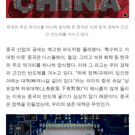
한국의 주요 먹거리를 하나씩 잠식해 온 중국은 이제 한국 경제의 근간
인 반도체를 겨누고 있다.
중국 산업의 공세는 예고된 파도처럼 몰려왔다
. ‘
특수하고 거
대한 이웃
’
중국은 디스플레이
,
철강
,
그리고 석유 화학 등 한국
의 주요 먹거리를 하나씩 잠식했다
.
이제 그 파고는 우리 경제
의 근간인 반도체를 겨누고 있다
.
“
위에 정책
(
규제
)
이 있으면
아래는 대책
(
빠져나갈 길
)
이 있다
.”
라는 의미의 중국 속담
“
상
유정책 하유대책
(
上有政策 下有對策
)”
이 예사롭지 않게 들리
는 이유는 중국의 반도체 굴기가 심상치 않기 때문이다
.
중국
은 정책을 만들었는데
,
우리의 생존 대책은 무엇인가
.