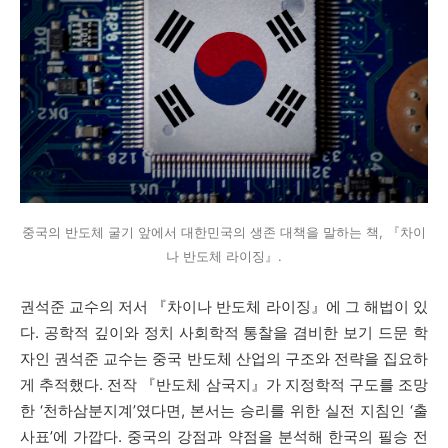
중국의 반도체 굴기 앞에서 대한민국의 생존 대책을 말하는 책, 『차이
나 반도체 라이징』.
권석준 교수의 저서
『
차이나 반도체 라이징
』
에 그 해법이 있
다
.
공학적 깊이와 정치 사회학적 통찰을 겸비한 보기 드문 학
자인 권석준 교수는 중국 반도체 산업의 구조와 전략을 집요하
게 추적했다
.
전작
『
반도체 삼국지
』
가 지정학적 구도를 조망
한
‘
천하삼분지계
’
였다면
,
본서는 승리를 위한 실전 지침인
‘
출
사표
’
에 가깝다
.
중국의 강점과 약점을 분석해 한국의 필승 전