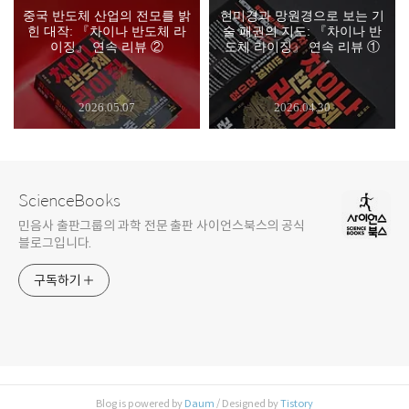
중국 반도체 산업의 전모를 밝
현미경과 망원경으로 보는 기
힌 대작: 『차이나 반도체 라
술 패권의 지도: 『차이나 반
이징』 연속 리뷰 ②
도체 라이징』 연속 리뷰 ①
2026.05.07
2026.04.30
ScienceBooks
민음사 출판그룹의 과학 전문 출판 사이언스북스의 공식
블로그입니다.
구독하기
Blog is powered by
Daum
/ Designed by
Tistory