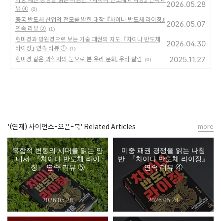
2026.05.28
뷰 ④
(0)
중국 반도체 산업의 전모를 밝힌 대작: 『차이나 반도체 라이징』
2026.05.07
연속 리뷰 ②
(1)
현미경과 망원경으로 보는 기술 패권의 지도: 『차이나 반도체
2026.04.30
라이징』 연속 리뷰 ①
(1)
2025.11.27
현미경 같은 과학자의 눈으로 본 우리 문화, 우리 살림
(0)
'(연재) 사이언스-오픈-북' Related Articles
more
복합적 변동의 시대를 읽는 안
미중 패권 경쟁을 읽는 나침
내서: 『차이나 반도체 라이
반: 『차이나 반도체 라이징』
징』 연속 리뷰 ⑤
연속 리뷰 ④
2026.05.28
2026.05.28