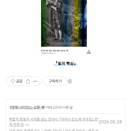
『빛의 핵심』
공감
구독하기
'
(연재) 사이언스-오픈-북
' 카테고리의 다른 글
복합적 변동의 시대를 읽는 안내서: 『차이나 반도체 라이징』 연
2026.05.28
속 리뷰 ⑤
(1)
미중 패권 경쟁을 읽는 나침반: 『차이나 반도체 라이징』 연속 리