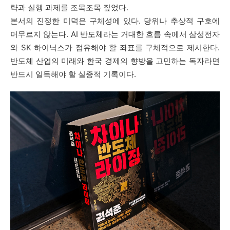
략과 실행 과제를 조목조목 짚었다
.
본서의 진정한 미덕은 구체성에 있다
.
당위나 추상적 구호에
머무르지 않는다
. AI
반도체라는 거대한 흐름 속에서 삼성전자
와
SK
하이닉스가 점유해야 할 좌표를 구체적으로 제시한다
.
반도체 산업의 미래와 한국 경제의 향방을 고민하는 독자라면
반드시 일독해야 할 실증적 기록이다
.