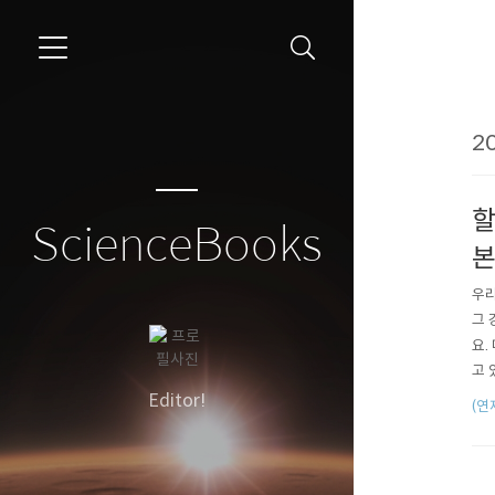
```
20
할
ScienceBooks
본
우리
그 
요.
고 
음 
Editor!
(연
티 