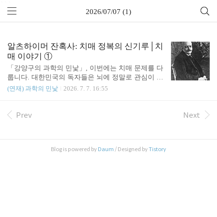
```
2026/07/07 (1)
알츠하이머 잔혹사: 치매 정복의 신기루│치
매 이야기 ①
「강양구의 과학의 민낯」, 이번에는 치매 문제를 다
룹니다. 대한민국의 독자들은 뇌에 정말로 관심이 많
습니다. 어릴 때에는 공부하는 머리를 따지고, 나이
(연재) 과학의 민낯
2026. 7. 7. 16:55
들면 일‘머리’를 찾으니 그런 걸까요? 나이 들면, 치
매 걸리지 않을까 두려움에 떱니다. 서점에서 뇌과학
책을 집어드는 우리는 머릿속에는 어떤 두려움이 자
Prev
Next
리 잡고 있을지 모릅니다. 우리는 치매를 극복할 수
있을까요? 이번 9화는 3편으로 나눠 연재됩니다. 한
살, 한 살 나이가 들수록 문득 걱정스러워지는 순간
Blog is powered by
Daum
/ Designed by
Tistory
이 있다. ‘나는 과연 알츠하이머 치매를 피할 수 있을
까?’ 왜냐하면 나와 유전자의 4분의 1을 공유하는 할
아버지가 말년에 알츠하이머 치매로 3년 정도 고생
하다가 세상을 떴기 때문이다. 이 할아버지 얘기는
조금 자세히 할 필요가 있겠다. 앞서 후..