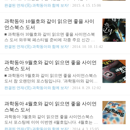
리고 그런 새의 강함을 현재 우리 과학에선 어떻게
호와 함께 볼 수 있는 사이언스북스 도서들을 살펴보
완결된 연재/(完) 과학동아와 함께 보자!
2015. 4. 15. 15:06
활용하고자 하는지에 대한 이야기를 들려줍니다. 과
도록 하겠습니다. 과학동아 4월호는 4월 1일 만우절
학동아 5월호 18p. 4월호에는 앞부분에 『별빛 방
을 맞아서 거짓말을 하는 인간, '호모 팔락스'에 대한
랑』 광고를 실었지만 이번에는 다시, 『코스모스』
이야기를 메인으로 다뤘습니다. 그래서 표지도 생각
과학동아 10월호와 같이 읽으면 좋을 사이
로 돌아왔습니다. 특히 5월은 [칼 세이건 살롱] ..
하는 사람과 피노키오를 합친 이미지로 디자인한 거
언스북스 도서
같네요. 과학동아 4월호 20p. 첫 번째로 사이언스북
■ 과학동아 10월호와 같이 읽으면 좋을 사이언스북
스의 신간, 『별빛 방랑』 광고 페이지 입니다. 과학
스 도서 와우북 페스티벌 준비에 각종 주요 신간 소
동아 잡지 옆에 두고 보니 『별빛 방랑』 책 판형이
식에 치이다가 이제야 겨우 주변 정리를 하고 를 씁
완결된 연재/(完) 과학동아와 함께 보자!
2014. 10. 10. 11:42
크긴 크네요. 아름다운 천체 이미지가 주로 실려있으
니다. 본래는 9월 말에 올리려고 했으나 일주일이나
며 촬영 방법에 대한 팁도 적혀 있는 책이라 과학지
늦어졌네요.서론은 여기까지 하고, 이번 과학동아 10
식 없이도 편하게 밤 하늘을 보고 싶을 때 펼쳐보기
월호를 살펴볼까요? 9월호의 주요사건은 에볼라였다
과학동아 9월호와 같이 읽으면 좋을 사이언
좋습니다. 과학동아 4월호 26-27pp. ..
면, 이번 과학동아 10월호에서 깊이 있게 다룬 과학
스북스 도서
이슈는 신종에 대한 이야기입니다. 10월에 열리는 생
■ 과학동아 9월호와 같이 읽으면 좋을 사이언스북스
물다양성총회를 맞이하여 신종헌터 특집을 준비했다
도서 참 오랜만의 포스팅입니다. '과학동아와 같이
고 합니다. 과학동아 10월호 25p. 9월에는 커다란 과
읽으면 좋을...' 4월호까지 나왔다가 5개월을 워프해
완결된 연재/(完) 과학동아와 함께 보자!
2014. 8. 29. 12:02
학 이슈가 하나 있었지요. 바로 유럽우주기구(ESA)
서 다시 9월호로 인사드리네요. 앞으로는 매달! '과학
에서 우주탐사선 '로제타호'의 혜성 착륙 지점을 선정
동아와 같이 읽으면 좋을...' 시리즈를 올릴테니 구독
하여 발표한 사건이죠. 과학동아에서도 지나치지 않
자 분들이나 과학에 관심 많으신 분들은 매월 말을
과학동아 4월호와 같이 읽으면 좋을 사이언
고 혜성탐사선 로제타에 대한 이야기를 한 면에 다..
기대해주시길! 이번 9월호는 8월달 내내 전세계적 이
스북스 도서
슈로 떠올랐던 '에볼라 바이러스'를 주제로 삼았습니
과학동아 3월호와 같이 읽으면 좋을 사이언스북스
다. 언론에서 말하는 에볼라의 발병원인과 왜 이전과
도서 포스팅에 이어 이번엔 4월호입니다. 4월호는 역
달리 전세계적으로 에볼라가 전염되는 사태가 벌어
시 최근의 화제였던 '중력파' 관련이군요. 별도 기사
완결된 연재/(完) 과학동아와 함께 보자!
2014. 4. 3. 15:05