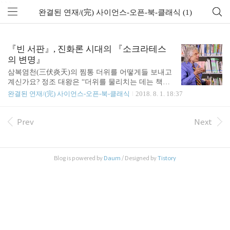
```
완결된 연재/(完) 사이언스-오픈-북-클래식 (1)
『빈 서판』, 진화론 시대의 『소크라테스
의 변명』
삼복염천(三伏炎天)의 찜통 더위를 어떻게들 보내고
계신가요? 정조 대왕은 “더위를 물리치는 데는 책을
읽는 것만큼 좋은 방법이 없다.”라고 했습니다. “책을
완결된 연재/(完) 사이언스-오픈-북-클래식
2018. 8. 1. 18:37
읽으면 몸이 치우치거나 기울어지지 않고 마음에 주
재(主宰)가 있어서 외기(外氣)가 자연히 들어오지 못
하게 된다.”는 것이죠. 『홍재전서(弘齋全書)』 「일
Prev
Next
득록(日得錄)」에 실려 있는 이야기입니다. 여러분도
100년 만에 찾아왔다는 이 더위를 과학책을 펼쳐 잊
어 보는 것은 어떨까요?(주)사이언스북스에서는 8월
Blog is powered by
Daum
/ Designed by
Tistory
부터 매달 한 권씩 「사이언스 클래식」 시리즈의 책
들을 도서 평론가 이권우 선생님과 함께 읽어 나가려
고 합니다. “책꽂이에 꽂아만 둔 책들”으로, 또는 장
식용 소품으로 삭아만 가는 여러분의 「사이언스 클
래식」 시리즈에 새로운 숨결을 불어넣어 보고자 ..