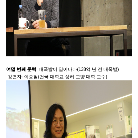
여덟 번째 문턱
: 대폭발이 일어나다(138억 년 전 대폭발)
-강연자: 이종필(건국 대학교 상허 교양 대학 교수)