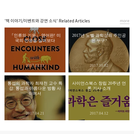
'책 이야기/이벤트와 강연 소식' Related Articles
more
『인류의 기원』 영어판! 미
2017년 노벨 과학상의 주인공
국의 반응을 살펴보다
은 누구?
2017.12.11
2017.10.02
통섭의 과학자 최재천 교수 특
사이언스북스 창립 20주년 언
강: 통섭과 아름다운 방황 사
론 기사 소개
이에서
2017.04.21
2017.04.12