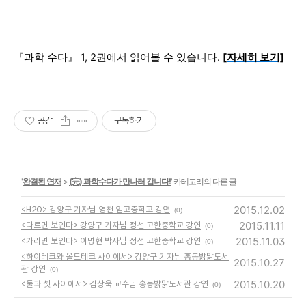
『과학 수다』 1, 2권에서 읽어볼 수 있습니다.
[자세히 보기]
공감
구독하기
'
완결된 연재
>
(完) 과학수다가 만나러 갑니다!
' 카테고리의 다른 글
2015.12.02
<H2O> 강양구 기자님 영천 임고중학교 강연
(0)
2015.11.11
<다르면 보인다> 강양구 기자님 정선 고한중학교 강연
(0)
2015.11.03
<가리면 보인다> 이명현 박사님 정선 고한중학교 강연
(0)
<하이테크와 올드테크 사이에서> 강양구 기자님 홍동밝맑도서
2015.10.27
관 강연
(0)
2015.10.20
<둘과 셋 사이에서> 김상욱 교수님 홍동밝맑도서관 강연
(0)