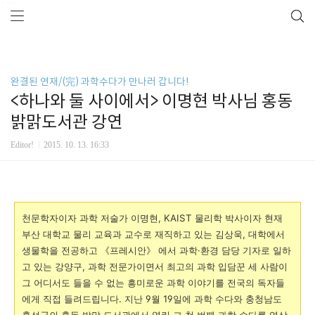
```
완결된 연재/(完) 과학수다가 만나러 갑니다!
<하나와 둘 사이에서> 이명현 박사님 홍동
밝맑도서관 강연
Editor!
2015. 10. 13. 16:33
천문학자이자 과학 저술가 이명현, KAIST 물리학 박사이자 현재
부산 대학교 물리 교육과 교수로 재직하고 있는 김상욱, 대학에서
생물학을 전공하고 《프레시안》 에서 과학·환경 담당 기자로 일하
고 있는 강양구, 과학 전문가이면서 최고의 과학 입담꾼 세 사람이
그 어디서도 들을 수 없는 흥미로운 과학 이야기를 전국의 독자들
에게 직접 들려드립니다. 지난 9월 19일에 과학 수다와 충청남도