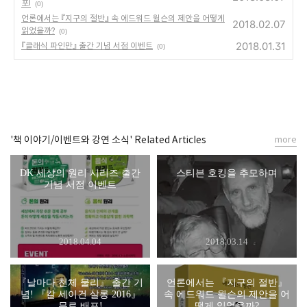
포!
(0)
언론에서는 『지구의 절반』 속 에드워드 윌슨의 제안을 어떻게
2018.02.07
읽었을까?
(0)
2018.01.31
『클래식 파인만』 출간 기념 서점 이벤트
(0)
'책 이야기/이벤트와 강연 소식' Related Articles
more
DK 세상의 원리 시리즈 출간
스티븐 호킹을 추모하며
기념 서점 이벤트
2018.04.04
2018.03.14
『날마다 천체 물리』 출간 기
언론에서는 『지구의 절반』
념! 『칼 세이건 살롱 2016』
속 에드워드 윌슨의 제안을 어
무료 배포!
떻게 읽었을까?