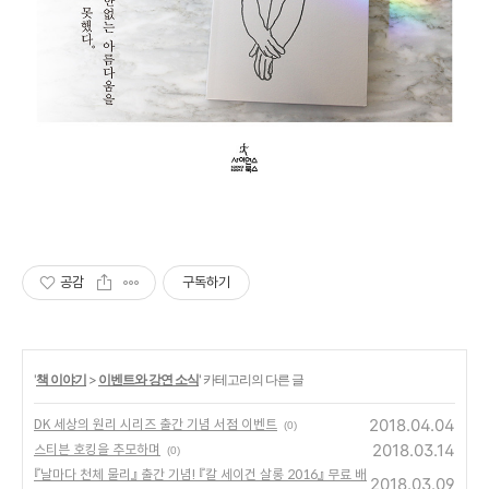
공감
구독하기
'
책 이야기
>
이벤트와 강연 소식
' 카테고리의 다른 글
2018.04.04
DK 세상의 원리 시리즈 출간 기념 서점 이벤트
(0)
2018.03.14
스티븐 호킹을 추모하며
(0)
『날마다 천체 물리』 출간 기념! 『칼 세이건 살롱 2016』 무료 배
2018.03.09