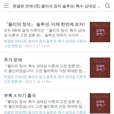
```
완결된 연재/(完) 물리의 정석 솔루션: 특수 상대성 이론과 고전 장론 편 (9)
『물리의 정석』 솔루션, 이제 한번에 보자!
모두 8회에 걸쳐 이루어진 『물리의 정석: 특수 상대
성 이론과 고전 장론 편』 솔루션 연재가 드디어 대
단원의 끝을 맞이했습니다. 레너드 서스킨드가 우리
완결된 연재/(完) 물리의 정석 솔루션: 특수 상대성 이론과
에게 던졌던 과제들을 직접 손으로 풀어 가면서 '물
고전 장론 편
2022. 5. 27. 14:55
리력'이 조금은 향상되셨을까요? 지금은 여러 사정으
로 함께하지 못했지만, 나중에 날을 잡아 한번에 풀
어 보고 싶다는 독자 분들의 많은 요청에 (인터넷 서
추가 문제
점에서 포인트 차감 상품으로 증정되었던) 솔루션 책
『물리의 정석: 특수 상대성 이론과 고전 장론 편』
자의 내용 전체를 pdf로 내려받을 수 있는 방법을 알
이 출간되었습니다. 고전 물리학의 가장 위대한 업적
려 드리려 합니다. 전작들의 솔루션 pdf를 받는 위치
인 특수 상대성 이론과 뉴턴, 맥스웰 이론의 기초인
완결된 연재/(完) 물리의 정석 솔루션: 특수 상대성 이론과
도 포함되어 있으므로, 혹시 모르셨던 분들이라면 체
고전 장론을 연결하는 레너드 서스킨드의 강의를 엮
고전 장론 편
2022. 5. 24. 11:04
크해 주세요! 『물리의 정석: 특수 상대성 이론과 고
은 이 책은, 두 가지 이론을 통합하며 가르치는 만큼
전 장론 편』 솔루션 전체 파일 내려받는 법 물리의
이해하기가 더 어려울지도 모릅니다. 하지만 걱정하
정석: 특수 상대성 이론과 고전 장론 편 | 사이..
지 않아도 됩니다. 실제로 서스킨드의 강좌 수강생이
부록 A 자기 홀극
었던 공저자 아트 프리드먼이 '초심자'의 입장에서 책
『물리의 정석: 특수 상대성 이론과 고전 장론 편』
곳곳에 문제풀이 능력을 스스로 기를 수 있는 연습
이 출간되었습니다. 고전 물리학의 가장 위대한 업적
문제들을 배치해 놓았으니까요. 연습 문제를 우여곡
인 특수 상대성 이론과 뉴턴, 맥스웰 이론의 기초인
완결된 연재/(完) 물리의 정석 솔루션: 특수 상대성 이론과