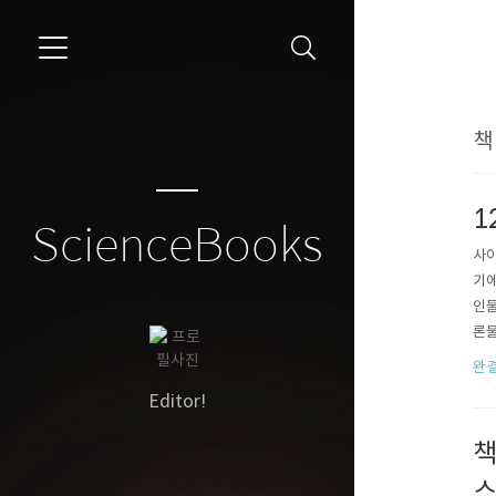
```
책 
1
ScienceBooks
사이
기에
인물
론물
공개
완결
일입
Editor!
책
스