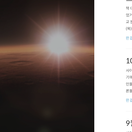
책 
었거
교 
(목
깊이
완결
도 
가..
1
사이
기에
인물
론물
공개
완결
0월
9