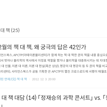
대 책 (25)
2월의 책 대 책, 왜 궁극의 답은 42인가
언스북스, APCTP(아태이론물리센터)가 함께 하는 책 대 책한 권의 책을 내용 중심으
서 벗어나 물리학의 역사에서 이정표 역할을 했거나 물리학을 대중화시키는 데 지대한
 대 인물, 이론 대 이론, 이론 대 현실(혹은 상상), 명강의 대 명강의 등 두 권의 책을 
리센터), 사이언스북스가 공동 기획한 은 APCTP의 웹진 크로스로드에 서평이 매월
 대담 시간을 가집니다.(대담 일정은 사정에 따라 변경될 수 있습니다.) * 이번 12월 공
된 연재/(完) 책 대 책
2012. 12. 3. 20:00
니다.12월의 '책 대 책'은,「은하수를 여행하는 히치하이커를 위한 안내서」 vs. 「은하
 대 책 대담 (14) 「정재승의 과학 콘서트」 vs.
」