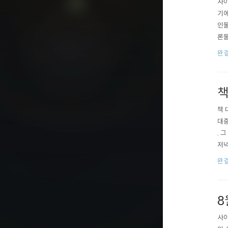
사이
기에
인물
론물
공개
완결
입니
책
책 
대중
. 
저녁
베르
완결
역학
8
사이