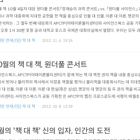
대 책 10월 4일자 대담 원더풀 콘서트「정재승의 과학 콘서트」 vs. 「원더풀 사이언스
나 과학 대중화에 지대한 공헌을 한 책을 중심으로 인물 대 인물, 이론 대 이론, 명강의 
분석하는 . 그 열두 번째 대담회가 APCTP(아태이론물리센터)와 사이언스북스 공동 기
) 오후 1시 30분 포항 공과 대학교 포스코 국제관 대회의실에서 열렸다. 우리는 모두
 물들어 있다. 과학이 이루어낸 놀라운 지식과 그것에 근거한 문명의 발전에 찬사를 보
된 연재/(完) 책 대 책
2012. 11. 6. 19:26
어렵고 전문화된 것이어서 소수 과학자의 대상일 뿐 우리와는 무관하다는 듯이 행동하
0월의 책 대 책, 원더풀 콘서트
언스북스, APCTP(아태이론물리센터)가 함께 하는 책 대 책한 권의 책을 내용 중심으
서 벗어나 물리학의 역사에서 이정표 역할을 했거나 물리학을 대중화시키는 데 지대한
 대 인물, 이론 대 이론, 이론 대 현실(혹은 상상), 명강의 대 명강의 등 두 권의 책을 
리센터), 사이언스북스가 공동 기획한 은 APCTP의 웹진 크로스로드에 서평이 매월
 대담 시간을 가집니다.(대담 일정은 사정에 따라 변경될 수 있습니다.) * 이번 10월
된 연재/(完) 책 대 책
2012. 10. 8. 13:39
 4일, 포항에서 노벨드림캠프 일정의 하나로 열렸습니다.10월의 '책 대 책'은, 『정재승의 
월의 '책 대 책' 신의 입자, 인간의 도전