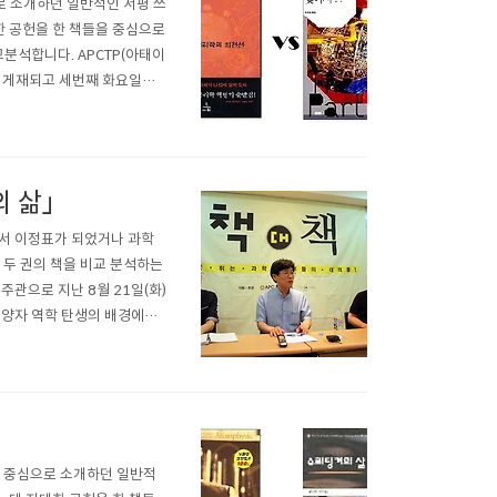
로 소개하던 일반적인 서평 쓰
 공헌을 한 책들을 중심으로
비교분석합니다. APCTP(아태이
초 게재되고 세번째 화요일에
 대담은 9월 20일, 목요일
 보기 : h..
의 삶」
사에서 이정표가 되었거나 과학
등 두 권의 책을 비교 분석하는
주관으로 지난 8월 21일(화)
인 양자 역학 탄생의 배경에는
1925)과 슈뢰딩거의 파동
원리’와 ‘슈뢰딩..
내용 중심으로 소개하던 일반적