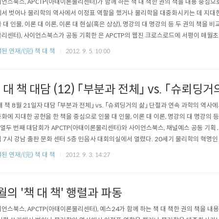
언스북스, APCTP(아태이론물리센터)가 함께 하는 책 대 책한 권의 책을 내용 중심으
서 벗어나 물리학의 역사에서 이정표 역할을 했거나 물리학을 대중화시키는 데 지대한
 대 인물, 이론 대 이론, 이론 대 현실(혹은 상상), 명강의 대 명강의 등 두 권의 책을 
리센터), 사이언스북스가 공동 기획한 은 APCTP의 웹진 크로스로드에 서평이 매월
 대담 시간을 가집니다.(대담 일정은 사정에 따라 변경될 수 있습니다.) * 이번 9월 공개
된 연재/(完) 책 대 책
2012. 9. 5. 10:00
다.9월의 '책 대 책'은,『LHC, 현대물리학의 최전선』 VS 『신의 입자를 찾아서』두 책의 서평
 대 책 대담 (12) 「부분과 전체」 vs. 「슈뢰딩거
대 책 8월 21일자 대담 「부분과 전체」 vs. 「슈뢰딩거의 삶」 단절과 연속 과학의 역
화에 지대한 공헌을 한 책을 중심으로 인물 대 인물, 이론 대 이론, 명강의 대 명강의 
그 열두 번째 대담회가 APCTP(아태이론물리센터)와 사이언스북스, 채널예스 공동 기획․
 7시 강남 출판 문화 센터 5층 민음사 대회의실에서 열렸다. 20세기 물리학의 혁명
너 하이젠베르크와 에르빈 슈뢰딩거라는 두 주역이 있었다. 하이젠베르크의 행렬 역학(
된 연재/(完) 책 대 책
2012. 9. 3. 14:27
(1926)은 서로 다른 방식으로 양자 역학을 정립하였다. 한편 이들은 각각 ‘불확정성의 
월의 '책 대 책' 행렬과 파동
언스북스, APCTP(아태이론물리센터), 예스24가 함께 하는 책 대 책한 권의 책을 