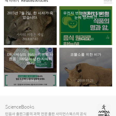
'책 이야기' Related Articles
more
2015년 7월 2일, 한 사자가 죽
유전자 변형 식품의 진실! 한
었습니다.
눈에 정리하기
2018.07.02
2018.04.30
DK <세상의 원리> 이벤트 사
코뿔소를 위한 비가
은품 : 100달러 냅킨 자세히
보기
2018.04.10
2018.03.21
ScienceBooks
민음사 출판그룹의 과학 전문 출판 사이언스북스의 공식