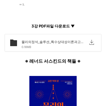
3강 PDF파일 다운로드
▼
물리의정석_솔루션_특수상대성이론과고전장론편_3강.pdf
0.18MB
※ 레너드 서스킨드의 책들 ※