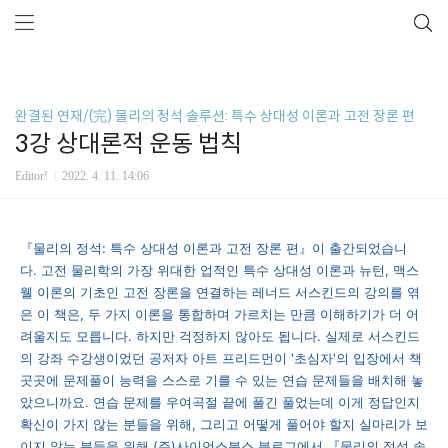
```
완결된 연재/(完) 물리의 정석 솔루션: 특수 상대성 이론과 고전 장론 편
3강 상대론적 운동 법칙
Editor!
2022. 4. 11. 14:06
『물리의 정석: 특수 상대성 이론과 고전 장론 편』이 출간되었습니
다.
고전 물리학의 가장 위대한 업적인 특수 상대성 이론과 뉴턴, 맥스
웰 이론의 기초인 고전 장론을 연결하는 레너드 서스킨드의
강의를 엮
은 이 책은, 두 가지 이론을 통합하며 가르치는 만큼 이해하기가 더 어
려울지도 모릅니다. 하지만 걱정하지 않아도 됩니다. 실제로 서스킨드
의 강좌 수강생이었던 공저자 아트 프리드먼이 '초심자'의 입장에서 책
곳곳에 문제풀이 능력을 스스로 기를 수 있는 연습 문제들을 배치해 놓
았으니까요. 연습 문제를 우여곡절 끝에 풀긴 풀었는데 이게 정답인지
확신이 가지 않는 분들을 위해, 그리고 어떻게 풀어야 할지 실마리가 보
이지 않는 분들을 위해 (주)사이언스북스 블로그에서 『물리의 정석 솔