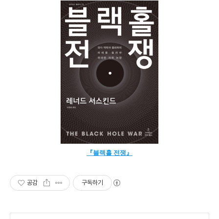
『블랙홀 전쟁』
공감
구독하기