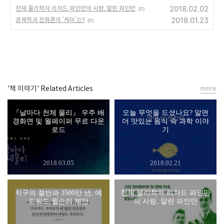
2018.02.02
천재 물리학자 리처드 파인만의 사랑, 알린 파인만
(0)
2018.01.23
경제학과 진화론의 ‘케미’는?
(0)
'책 이야기' Related Articles
more
『날마다 천체 물리』 우주 배
오늘 무엇을 드셨나요? 알면
경화면 및 월페이퍼 무료 다운
더 맛있는 음식 속 과학 이야
로드
기
2018.03.05
2018.02.21
지구의 절반과 3500만 년, 에
천재 물리학자 리처드 파인만
드워드 윌슨의 제안
의 사랑, 알린 파인만