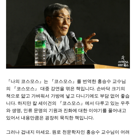
『나의 코스모스』는 『코스모스』를 번역한 홍승수 교수님
의 『코스모스』 대중
강연을 엮은 책입니다. 손바닥 크기의
책으로
얇고 가벼워서 가방에 넣고
다니기에도 부담 없어 좋습
니다.
하지만
칼 세이건의 『코스모스』에서 다루고 있는 우주
와 생명, 인류 문명의 기원과 진화에 대한 이야기를 풀어내고
있어서 내용만큼은 굉장히 묵직한 책입니다.
그러나 겁내지 마세요.
원로 천문학자인 홍승수 교수님이
어려