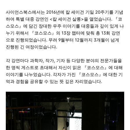
사이언스북스에서는 2016년에 칼 세이건 기일 20주기를 기념
하여
특별 대중 강연인 <칼 세이건 살롱>을 열었습니다. 『코
스모스』에 담긴 장대한 우주 이야기를
대중들과 깊이 있게 나
누기 위해서 『코스모스』의 13장
챕터에 맞춰 총 13회 강연
으로 진행되었습니다. 무려 9월부터 12월까지 3개월이 넘게
진행된 긴 여정이었습니다.
각 강연
마다
과학자, 작가, 기자 등 다양한 분야의 전문가들을
한 명씩
게스트로 초대해서
자신이
읽은 『코스모스
』에 대해
이야기를 나누었습니다. 각자가 가진 『코스모스』에 대한
기
억과 경험을 공유할 수 있는 뜻 깊은 자리였습니다.