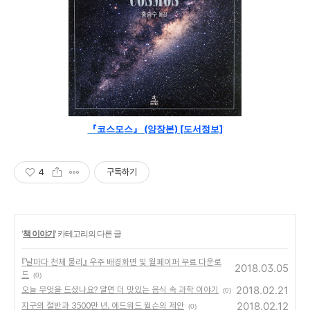
『코스모스
』 (양장본) [도서정보]
4
구독하기
'
책 이야기
' 카테고리의 다른 글
『날마다 천체 물리』 우주 배경화면 및 월페이퍼 무료 다운로
2018.03.05
드
(0)
2018.02.21
오늘 무엇을 드셨나요? 알면 더 맛있는 음식 속 과학 이야기
(0)
2018.02.12
지구의 절반과 3500만 년, 에드워드 윌슨의 제안
(0)