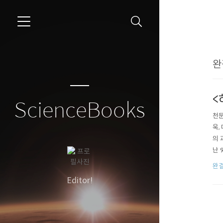
```
완
<
ScienceBooks
천문
욱,
의 
난 
니다
완결
민과
Editor!
서관