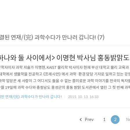
결된 연재/(完) 과학수다가 만나러 갑니다! (7)
하나와 둘 사이에서> 이명현 박사님 홍동밝맑
학자이자 과학 저술가 이명현, KAIST 물리학 박사이자 현재 부산 대학교 물리 교육과
 대학에서 생물학을 전공하고 《프레시안》 에서 과학·환경 담당 기자로 일하고 있는 강
과학 입담꾼 세 사람이 그 어디서도 들을 수 없는 흥미로운 과학 이야기를 전국의 독자
9월 19일에 과학 수다와 충청남도 홍성군의 홍동 밝맑 도서관에서 열린 그 첫 번째 과
. 강연 영상 특별 공개!1. , 이명현 박사님, 2015년 9월 19일 홍동밝맑도서관 강연
된 연재/(完) 과학수다가 만나러 갑니다!
2015. 10. 13. 16:33
 기관을 아우른 지역 사회와 긴밀히 연계된 새로운 자생적 문화 활동의 메카로 주목을 
..
Prev
1
2
N