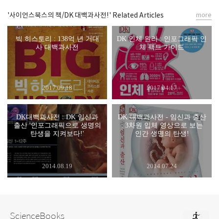
'사이언스북스의 책/DK 대백과사전!' Related Articles
more
빅 히스토리 : 138억 년 거대
DK 인체 원리 : 인포그래픽 인
사 대백과사전
체 팩트 가이드
2017.09.18
2017.04.17
DK대백과사전 : DK 임신과
DK 대백과사전 - 임신과 출산
출산 '인포그래픽으로 생명의
: 3차원 입체 영상으로 보는
탄생을 지켜보다!'
인간 생명의 탄생!
2014.08.19
2014.07.24
ScienceBooks