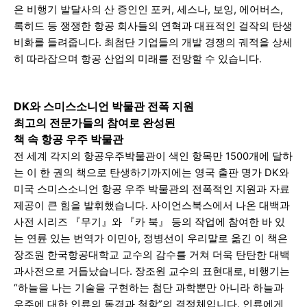
은 비행기 발달사의 산 증인인 포커, 세스나, 보잉, 에어버스,
록히드 등 쟁쟁한 항공 회사들의 연혁과 대표적인 걸작의 탄생
비화를 들려줍니다.
최첨단 기업들의 개발 경쟁의 궤적을 상세
히 따라잡으며 항공 산업의 미래를 전망할 수 있습니다.
DK와 스미스소니언 박물관 전폭 지원
최고의 전문가들의 참여로 완성된
책 속 항공 우주 박물관
전 세계 각지의 항공우주박물관이 색인 항목만 1500개에 달하
는 이 한 권의 책으로 탄생하기까지에는 영국 출판 명가 DK와
미국 스미스소니언 항공 우주 박물관의 전폭적인 지원과 자료
제공이 큰 힘을 발휘했습니다.
사이언스북스에서 나온 대백과
사전 시리즈 『무기』와 『카 북』 등의 작업에 참여한 바 있
는 연륜 있는 번역가 이민아, 정병선이 우리말로 옮긴 이 책은
장조원 한국항공대학교 교수의 감수를 거쳐 더욱 탄탄한 대백
과사전으로 거듭났습니다.
장조원 교수의 표현대로, 비행기는
“하늘을 나는 기술을 구현하는 첨단 과학뿐만 아니라 하늘과
우주에 대한 인류의 동경과 철학”의 결정체입니
다. 인류에게