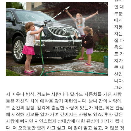
인 대
부분
에게
자동
차는
집 다
음으
로 가
치가
큰 재
산입
니다.
그래
서 이유나 방식, 정도는 사람마다 달라도 자동차를 가진 사람
들은 자신의 차에 애착을 갖기 마련입니다. 남녀 간의 사랑에
도 순간의 감정, 감각에 충실한 사랑이 있는가 하면, 작은 관심
에 시작해 서로를 알아 가며 깊어지는 사랑도 있죠. 후자 같은
사랑에 빠지면 자연스럽게 상대방에 대한 관심이 커지게 됩니
다. 더 오랫동안 함께 하고 싶고, 더 많이 알고 싶고, 더 많은 것