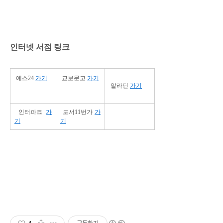
인터넷 서점 링크
예스24
가기
교보문고
가기
알라딘
가기
인터파크
가
도서11번가
가
기
기