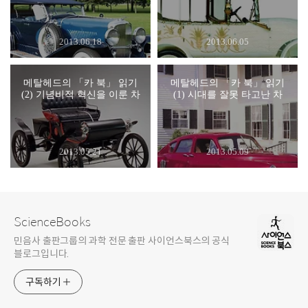
2013.06.18
2013.06.05
메탈헤드의 「카 북」 읽기
메탈헤드의 「카 북」 읽기
(2) 기념비적 혁신을 이룬 차
(1) 시대를 잘못 타고난 차
2013.05.21
2013.05.09
ScienceBooks
민음사 출판그룹의 과학 전문 출판 사이언스북스의 공식
블로그입니다.
구독하기