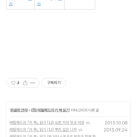
기
기
4
구독하기
'
완결된 연재
>
(完) 메탈헤드의 카 북 읽기
' 카테고리의 다른 글
2013.10.08
메탈헤드의 「카 북」 읽기 (12) 오픈 카의 멋과 여유
(0)
2013.09.24
메탈헤드의 「카 북」 읽기 (11) 뿌리 깊은 나무
(0)
메탈헤드의 「카 북」 읽기 (9) 모터스포츠의 발전과 함께 한