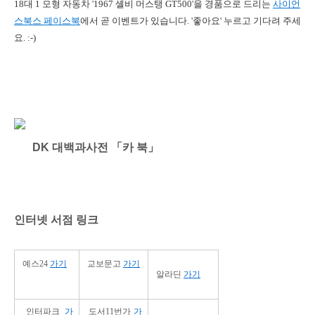
18대 1
모형 자동차
'1967 셸비 머스탱 GT500'을 경품으로 드리는
사이언
스북스 페이스북
에서 곧 이벤트가 있습니다. '좋아요' 누르고 기다려 주세
요. :-)
DK 대백과사전 「카 북」
인터넷 서점 링크
예스24
가기
교보문고
가기
알라딘
가기
인터파크
가
도서11번가
가