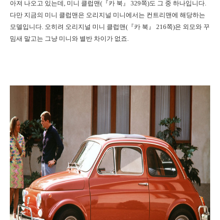
아져 나오고 있는데, 미니 클럽맨(『카 북』 329쪽)도 그 중 하나입니다.
다만 지금의 미니 클럽맨은 오리지널 미니에서는 컨트리맨에 해당하는
모델입니다. 오히려 오리지널 미니 클럽맨(『카 북』 216쪽)은 외모와 꾸
밈새 말고는 그냥 미니와 별반 차이가 없죠.