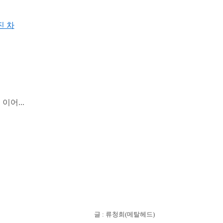
진 차
이어...
글 : 류청희(메탈헤드)