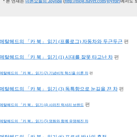
blog.naver.com/joyrde
* 본 연재는
마른모들의 Joyride
(
http://
)
에서도 
메탈헤드의 「카 북」
읽기 (프롤로그) 자동차와 두근두근
편
메탈헤드의 「카 북」 읽기 (1) 시대를 잘못 타고난 차
편
메탈헤드의 「카 북」 읽기 (2) 기념비적 혁신을 이룬 차
편
메탈헤드의 「카 북」 읽기 (3) 독특함으로 눈길을 끈 차
편
편
메탈헤드의 「카 북」 읽기 (4) 사라진 럭셔리 브랜드
메탈헤드의 「카 북」 읽기 (5) 영화와 함께 유명해진 차
메탈헤드의 「카 북」 읽기 (6) 포르셰 박사의 흔적