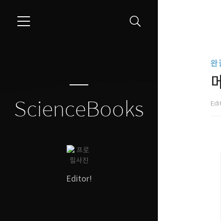
```
완
ScienceBooks
Edi
Editor!