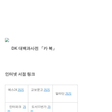
DK 대백과사전 「카 북」
인터넷 서점 링크
예스24
가기
교보문고
가기
알라딘
가기
인터파크
가
도서11번가
가
기
기