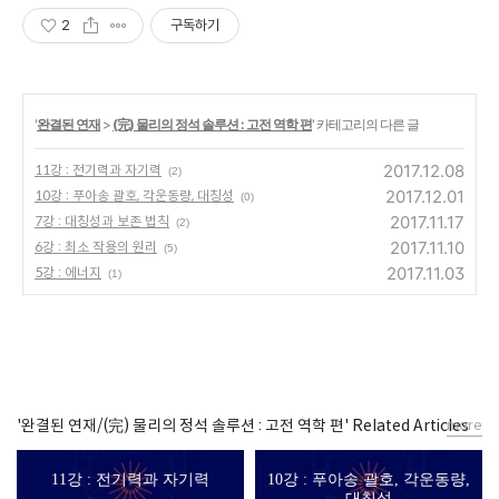
2
구독하기
'
완결된 연재
>
(完) 물리의 정석 솔루션 : 고전 역학 편
' 카테고리의 다른 글
2017.12.08
11강 : 전기력과 자기력
(2)
2017.12.01
10강 : 푸아송 괄호, 각운동량, 대칭성
(0)
2017.11.17
7강 : 대칭성과 보존 법칙
(2)
2017.11.10
6강 : 최소 작용의 원리
(5)
2017.11.03
5강 : 에너지
(1)
'완결된 연재/(完) 물리의 정석 솔루션 : 고전 역학 편' Related Articles
more
11강 : 전기력과 자기력
10강 : 푸아송 괄호, 각운동량,
대칭성