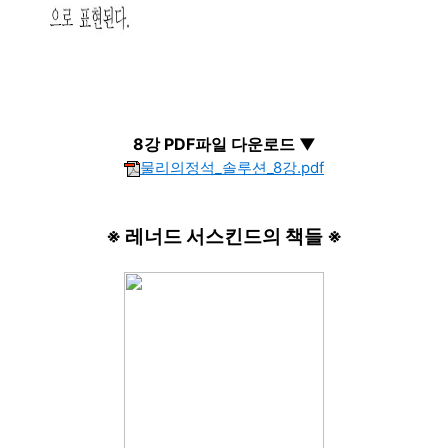
8강 PDF파일 다운로드 ▼
물리의정석_솔루션_8강.pdf
※ 레너드 서스킨드의 책들 ※