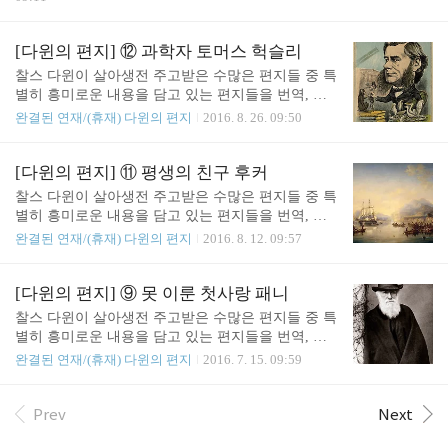
혀 왔습니다. 같은 여왕개미의 자손들로 이루어진 혈
자 칼 세이건. 앞으로 13주 동안 진행될 ‘칼 세이건
연 집단의 존속을 위해 자손을 낳지 않는 일개미는
살롱 2016’은 그의 과학과 사상, 꿈을 공유하는 특별
이타주의를, 암컷들의 호감을 얻어 짝으로 선택되기
한 자리가 될 예정입니다. 팟캐스트 진행자 원종우
[다윈의 편지] ⑫ 과학자 토머스 헉슬리
위해 수컷들이 생존에 불리할 정도로 화려..
대표가 메인 호스트로, 천문학자 이명현 박사가 서브
찰스 다윈이 살아생전 주고받은 수많은 편지들 중 특
호스트로 참여해 매회 다양한 전문가와 함께 이야기
별히 흥미로운 내용을 담고 있는 편지들을 번역, 소
를 나눌 이번 행사는 9월 30일부터 매주 금요일마다
개합니다. 사이언스북스에서는 『종의 기원』 초판
완결된 연재/(휴재) 다윈의 편지
2016. 8. 26. 09:50
다큐 「코스모스: 스페이스타임 오디세이」를 한 편
발행일인 11월 24일을 기점으로 관련 전문가들의 꼼
씩 보고 함께 이야기하는 시간을 가집니다. 인류는
꼼한 번역과 자세한 설명이 덧붙여진 다윈의 주요 저
얼마나 더, 어디까지 진화할까요? ‘칼 세이건 살롱 20
작 세 권인 『종의 기원』, 『인간의 유래』, 『감정
[다윈의 편지] ⑪ 평생의 친구 후커
16’이 거듭되고 「코스모스」가 던지..
표현에 대하여』를 순차적으로 출간할 예정입니다.
찰스 다윈이 살아생전 주고받은 수많은 편지들 중 특
그에 앞서 진화 이론이 어떻게 싹트고 발전해 나갔는
별히 흥미로운 내용을 담고 있는 편지들을 번역, 소
지, 당시 학문 세계에서 다윈과 진화 이론이 어떤 위
개합니다. 사이언스북스에서는 『종의 기원』 초판
완결된 연재/(휴재) 다윈의 편지
2016. 8. 12. 09:57
치에 있었는지 등 다윈의 책에서는 볼 수 없는 내용
발행일인 11월 24일을 기점으로 관련 전문가들의 꼼
들을 그가 남긴 편지들을 통해 만나 보고자 합니다.
꼼한 번역과 자세한 설명이 덧붙여진 다윈의 주요 저
[다윈의 편지]⑫ 과학자 토머스 헉슬리 다윈 선생님,
작 세 권인 『종의 기원』, 『인간의 유래』, 『감정
[다윈의 편지] ⑨ 못 이룬 첫사랑 패니
(…) 생각하건대 선생님 생각이 어떤 방식으로든 상
표현에 대하여』를 순차적으로 출간할 예정입니다.
찰스 다윈이 살아생전 주고받은 수많은 편지들 중 특
당히 잘못 사용되거나 표현되어 반감을 일으키거나
그에 앞서 진화 이론이 어떻게 싹트고 발전해 나갔는
별히 흥미로운 내용을 담고 있는 편지들을 번역, 소
성가신..
지, 당시 학문 세계에서 다윈과 진화 이론이 어떤 위
개합니다. 사이언스북스에서는 『종의 기원』 초판
완결된 연재/(휴재) 다윈의 편지
2016. 7. 15. 09:59
치에 있었는지 등 다윈의 책에서는 볼 수 없는 내용
발행일인 11월 24일을 기점으로 관련 전문가들의 꼼
들을 그가 남긴 편지들을 통해 만나 보고자 합니다.
꼼한 번역과 자세한 설명이 덧붙여진 다윈의 주요 저
[다윈의 편지]⑪ 평생의 친구 후커 후커 선생 (…) 항
작 세 권인 『종의 기원』, 『인간의 유래』, 『감정
Prev
Next
해에서 돌아온 이후 남반구 섬들에 관심을 기울이는
표현에 대하여』를 순차적으로 출간할 예정입니다.
것 말고도 두서없이 이 일 저 일에 몰두하고 있다오..