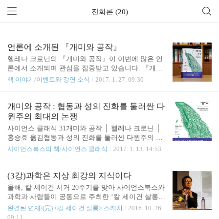
```
진화론 (20)
언론에 소개된 『개미와 공작』
헬레나 크로닌의 『개미와 공작』이 이번에 많은 언
론에서 소개되며 관심을 집중받고 있습니다. 『개미
와 공작』은 번식과 생존에 방해되는 개미의 자기희
책 이야기/이벤트와 강연 소식
2017. 1. 27. 09:30
생과 공작의 화려한 꼬리 깃털에 대한 문제를 두고
치열한 토론의 과정을 보여주며 생명진화의 과정을
흥미진진하게 밝혀냅니다. 진화론의 이단아처럼 여
개미와 공작 : 협동과 성의 진화를 둘러싼 다
겨진 이 두 문제를 『개미와 공작』에서는 어떻게 풀
윈주의 최대의 논쟁
어내고 있을까요? 그리고 언론에서는 이 책을 어떻게
사이언스 클래식 31개미와 공작 │ 헬레나 크로닌 │
소개할까요? 아래 기사 제목을 클릭하면 책 소개와
홍승효 옮김협동과 성의 진화를 둘러싼 다윈주의 최
함께 서평을 읽을 수 있습니다. 1월 23일 (월) KBS
대의 논쟁 협동과 섹스(性)의 진화라는 다윈이 남긴
사이언스북스의 책/사이언스 클래식
2017. 1. 13. 14:53
[새로 나온 책] 특종 1987 外 1월 23일 (월) MBC [신
150년의 난제를 해결한 고전 "지금껏 내가 읽어 본
간] 스웨덴식 삶의 레시피 'fika', 일상 속 여유를 즐겨
과학책 중 최고 수준의 책이다."― 최재천 | 이화 여
라 1월 23일 (월) SBS 정신분석학으로 본 자본주
자 대학교 에코 과학부 석좌 교수 "소설처럼 흥미진
(3강)과학은 지상 최강의 지식이다
의…'프로이트의 소파에 누운 경..
진하며 우아하고 매혹적인 책이다."― 리처드 도킨스
올해, 칼 세이건 서거 20주기를 맞아 사이언스북스와
| 『이기적 유전자』 저자 찰스 로버트 다윈이 『종
과학과 사람들이 공동으로 주최한 ‘칼 세이건 살롱 2
의 기원』을 발표한 1859년 이래로 150여 년 동안, 이
016’의 문이 열렸습니다. 우주를 꿈꾸던 뛰어난 천문
완결된 연재/(完) <칼 세이건 살롱> 스케치
2016. 10. 26.
타주의와 성 선택은 진화론의 결정적인 두 난제로 꼽
학자이며, 과학의 대중화에 앞장섰던 세계적인 과학
09:11