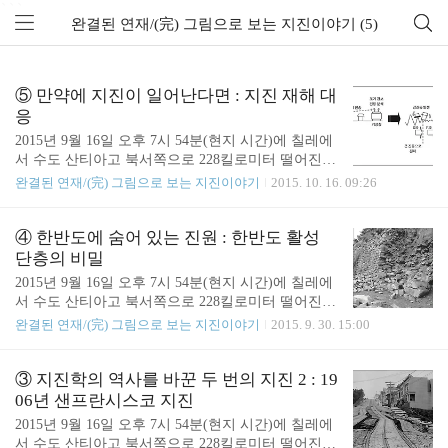
```
완결된 연재/(完) 그림으로 보는 지진이야기 (5)
⑤ 만약에 지진이 일어난다면 : 지진 재해 대
응
2015년 9월 16일 오후 7시 54분(현지 시간)에 칠레에
서 수도 산티아고 북서쪽으로 228킬로미터 떨어진
태평양 연안에서 규모 8.3의 강진이 발생했습니다.
완결된 연재/(完) 그림으로 보는 지진이야기
2015. 10. 16. 09:26
다행히도 이 지진으로 인한 피해는 경미한 편이었습
니다. 인명 피해는 일단 사망자 11명에서 멈췄으며
발령된 쓰나미 경보도 하루 만에 해제되었습니다. 칠
④ 한반도에 숨어 있는 진원 : 한반도 활성
레는 '불의 고리'라고도 하는 환태평양 지진대에 속하
단층의 비밀
며 전 세계에서도 지진 활동과 화산 활동이 가장 활
2015년 9월 16일 오후 7시 54분(현지 시간)에 칠레에
발한 지역 중 하나입니다. 16세기부터 현재까지 규모
서 수도 산티아고 북서쪽으로 228킬로미터 떨어진
6.3을 초과하는 강진들이 130여 회 발생했으며 그중
태평양 연안에서 규모 8.3의 강진이 발생했습니다.
완결된 연재/(完) 그림으로 보는 지진이야기
2015. 9. 30. 15:00
쓰나미를 동반한 지진만도 30여 회 발생했습니다. 특
다행히도 이 지진으로 인한 피해는 경미한 편이었습
히 지금으로부터 55년 전인 1960년에는 규모 9.5의 1
니다. 인명 피해는 일단 사망자 11명에서 멈췄으며
9세기 지진 관측 이래 최대 규모 지진이 발생했습니
발령된 쓰나미 경보도 하루 만에 해제되었습니다. 칠
③ 지진학의 역사를 바꾼 두 번의 지진 2 : 19
다.「그림으로 보는 지진 이..
레는 '불의 고리'라고도 하는 환태평양 지진대에 속하
06년 샌프란시스코 지진
며 전 세계에서도 지진 활동과 화산 활동이 가장 활
2015년 9월 16일 오후 7시 54분(현지 시간)에 칠레에
발한 지역 중 하나입니다. 16세기부터 현재까지 규모
서 수도 산티아고 북서쪽으로 228킬로미터 떨어진