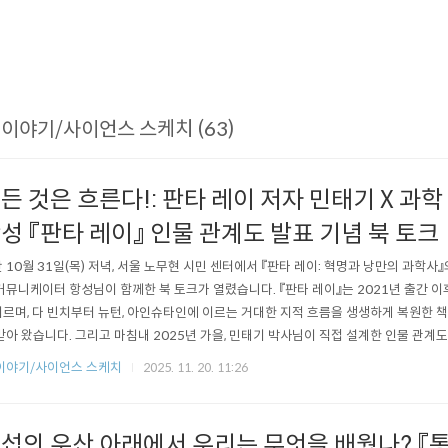
 이야기/사이언스 스케치 (63)
든 것은 흐른다!: 판타 레이 저자 민태기 X 과
성 『판타 레이』 인물 관계도 발표 기념 북 토크
 10월 31일(목) 저녁, 서울 노무현 시민 센터에서 『판타 레이: 혁명과 낭만의 과학사
커뮤니케이터 항성님이 함께한 북 토크가 열렸습니다. 『판타 레이』는 2021년 출간 이
르며, 다 빈치부터 뉴턴, 아인슈타인에 이르는 거대한 지적 흐름을 생생하게 복원한 
받아 왔습니다. 그리고 마침내 2025년 가을, 민태기 박사님이 직접 설계한 인물 관계도
 시각적으로 완성되었습니다. 이번 행사는 『판타 레이』 10쇄 출간 기념과 오랜 준비 끝
이야기/사이언스 스케치
2025. 11. 20. 11:26
 겸한 첫 공식 북 토크였습니다. 과학과 역사, 산업과 예술이 한 무대 위에서 유체처
섭의 우산 아래에서 우리는 무엇을 배웠나? 『