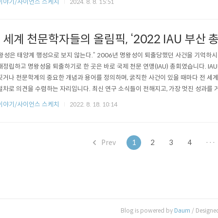
이야기/사이언스 스케치
2024. 8. 8. 15:51
즈 한국어판의 아버지이자, 『물리학 클래식』, 『대통령을 위한 과학 에세이』, 『신의 입자를
 세계 천문학자들의 올림픽, ‘2022 IAU 부산 
왕성은 태양계 행성으로 보지 않는다.” 2006년 명왕성이 퇴출당했던 사건을 기억하시
재정립하고 명왕성을 퇴출하기로 한 곳은 바로 국제 천문 연맹(IAU) 총회였습니다. IA
짓거나 천문학계의 중요한 개념과 용어를 정의하며, 굵직한 사건이 있을 때마다 전 세
절차로 의견을 수렴하는 자리입니다. 최신 연구 소식들이 전해지고, 가장 멋진 성과를
‘천문학 올림픽’이라고도 불립니다. 2022년 IAU 총회가 8월 2일부터 8월 11일까지,
이야기/사이언스 스케치
2022. 8. 18. 10:14
니다. 총회는 3년마다 회원국을 돌아가며 개최되는데, 우리나라에서 열리는 것은 이번
스모스..
Prev
1
2
3
4
···
Blog is powered by
Daum
/ Designe