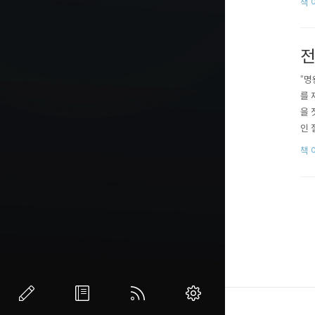
책 
시리
전
“명
를 
을 
인 
해 
책 
됐습
『코