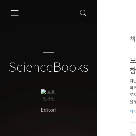
```
책
모
ScienceBooks
항
지난
학 
로지
을 
계가
Editor!
책 
표를
..
통