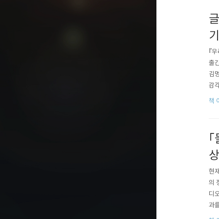
글
기
『우
출간
김명
감각
트셀
책 
장강
셀러
「
상
현재
의 
디오
과를
으로