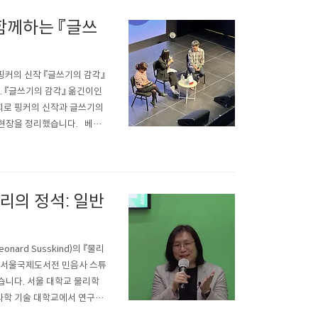
함께하는 『글쓰
 핑커의 신작 『글쓰기의 감각』
. 『글쓰기의 감각』 옮긴이인
회로 핑커의 신작과 글쓰기의
 현장을 정리했습니다. 베스
기의 감각』에 대한 김명남,
서』, 『댓글부대』 등 베스트
리의 정석: 일반
rd Susskind)의 『물리
24 서울국제도서전 민음사 스튜
습니다. 서울 대학교 물리학
울 과학 기술 대학교에서 연구원
역을 전담하신 「물리의 정석」