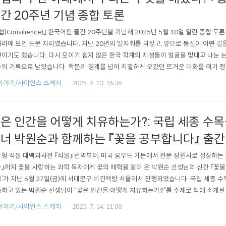
간 20주년 기념 종합 토론
섭(Consilience)』 한국어판 출간 20주년을 기념해 2025년 5월 10일 열린 종합 
리에 모인 드문 자리였습니다. 지난 20년의 발자취를 되짚고, 앞으로 통섭이 어떤 길
이기도 했습니다. 다시 모이기 쉽지 않은 한국 학계의 지성들이 얼굴을 맞대고 나눈 논
의 기록으로 남았습니다. 학문의 경계를 넘어 치열하게 오갔던 뜨거운 대화를 여기 정리
이 되었나? 사회를 맡은 장대익 가천 대학교 석좌 교수는 『통섭』이 한국 지식계에 준 
이야기/사이언스 스케치
2025. 9. 23. 16:36
시작했습니다. “지금은 ‘통섭’이라는 말 잘 안 쓰잖아요. 왜냐하면 이미 문화 속에 녹아 있
은 인간을 어떻게 치유하는가?: 국립 세종 수목
너 박원순과 함께하는 『꽃을 공부합니다』 출간
형 식물 대백과사전 『식물』 번역부터, 미국 롱우드 가든에서 전문 정원사로 성장하는
』까지 꽃을 사랑하는 과학 독자에게 꽃의 매력을 알려 온 박원순 선생님의 신간 『꽃을 
’가 지난 6월 27일(금)에 서대문구 비건책방 서울에서 진행되었습니다. 국립 세종
하고 있는 박원순 선생님이 “꽃은 인간을 어떻게 치유하는가?”를 주제로 책에 소개된
로 풀어 내 꽃과 인간의 관계를 과학적으로 고찰한 시간이었습니다. 꽃잎처럼 화려하
이야기/사이언스 스케치
2025. 7. 14. 11:08
 꽃 토크 현장을 소개합니다. 과학적인 꽃의 매력, 『꽃을 공부합니다』 박원순 선생님은
산하의 국립 세..