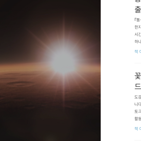
출
『통
한자
시간
하나
션’
책 
을 
꽃
드
도감
니다
토크
활동
강의
책 
졌던
원 