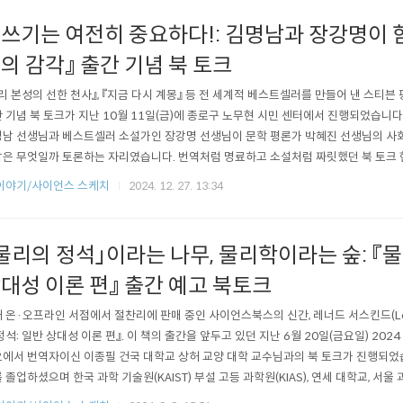
쓰기는 여전히 중요하다!: 김명남과 장강명이 
의 감각』 출간 기념 북 토크
리 본성의 선한 천사』, 『지금 다시 계몽』 등 전 세계적 베스트셀러를 만들어 낸 스티븐
 기념 북 토크가 지난 10월 11일(금)에 종로구 노무현 시민 센터에서 진행되었습니다
남 선생님과 베스트셀러 소설가인 장강명 선생님이 문학 평론가 박혜진 선생님의 사
은 무엇일까 토론하는 자리였습니다. 번역처럼 명료하고 소설처럼 짜릿했던 북 토크
러 소설가와, 베테랑 과학 번역가가 말하는 『글쓰기의 감각』 행사는 먼저 핑커의 『글쓰
이야기/사이언스 스케치
2024. 12. 27. 13:34
명 선생님의 간단한 소감을 듣는 것으로 시작했습니다. 장강명 선생님은 『한국이 싫어
 작..
물리의 정석」이라는 나무, 물리학이라는 숲: 『물
대성 이론 편』 출간 예고 북토크
 온·오프라인 서점에서 절찬리에 판매 중인 사이언스북스의 신간, 레너드 서스킨드(Leona
정석: 일반 상대성 이론 편』. 이 책의 출간을 앞두고 있던 지난 6월 20일(금요일) 20
에서 번역자이신 이종필 건국 대학교 상허 교양 대학 교수님과의 북 토크가 진행되었
 졸업하셨으며 한국 과학 기술원(KAIST) 부설 고등 과학원(KIAS), 연세 대학교, 서
, 고려 대학교에서 연구 교수로 재직하셨던 이종필 교수님은 「물리의 정석」 전권의 번