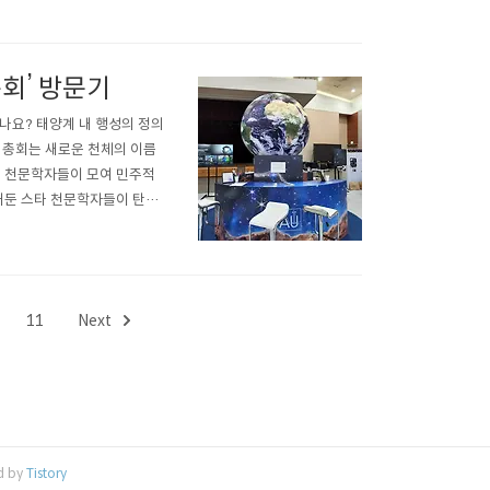
 찾아서』, ..
총회’ 방문기
나요? 태양계 내 행성의 정의
U 총회는 새로운 천체의 이름
계 천문학자들이 모여 민주적
 거둔 스타 천문학자들이 탄생
 10일간 부산 벡스코에서 개최
이 처음입니다. 칼 세이건의
11
Next
d by
Tistory