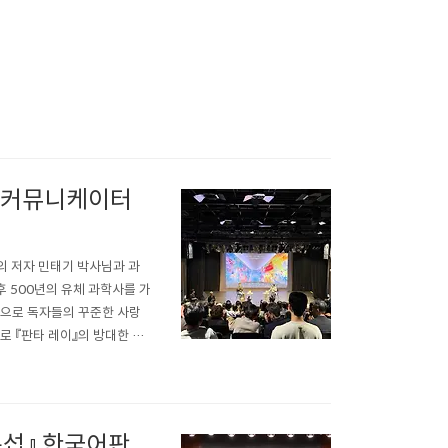
학 커뮤니케이터
』의 저자 민태기 박사님과 과
후 500년의 유체 과학사를 가
책으로 독자들의 꾸준한 사랑
로 『판타 레이』의 방대한 세
에 완성된 ‘인물 관계도’ 발
럼 자연스레 뒤섞이며 흘러갔던
통섭』 한국어판