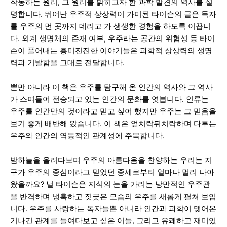
작동하는 원리, 그 원리를 밝히고자 한 과학 발견의 역사를 설
명합니
다. 뛰어난 우주적 상상력이 가미된 타이슨의 글은 독자
를 우주의 먼 곳까지 데리고 가 생생한 경험을 하도록 이끕니
다. 외계 생명체의 존재 여부, 우주라는 공간의 위험성 등 타이
슨이 풀어내는 흥미진진한 이야기들은 과학적 상상력의 생명
력과 기발함을 그대로 전달합니
다.
뿐만 아니라 이 책은 우주를 탐구해 온 인간의 역사와 그 역사
가 스며들어 전승되고 있는 인간의 문화를 엿봅니
다. 인류는
우주를 인간만의 것이라고 믿고 싶어 했지만 우주는 그 믿음을
보기 좋게 배반해 왔습니다. 이 책은 엎치락뒤치락하며 다투는
우주와 인간의 역동적인 관계성에 주목합니
다.
밤하늘을 올려다보며 우주의 아름다움을 찬양하는 우리는 지
구가 우주의 중심이라고 믿었던 중세로부터 얼마나 멀리 나아
왔을까요? 닐 타이슨은 지식의 눈을 가리는 낭만적인 우주관
을 반격하며 냉혹하고 짓궂은 모습의 우주를 새롭게 펼쳐 보입
니
다. 우주를 사랑하는 독자들뿐 아니라 인간과 과학이 맺어온
기나긴 관계를 들여다보고 싶은 이들, 그리고 유쾌하고 재미있