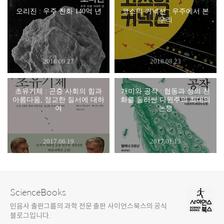
오리진 : 우주 진화 140억 년
코스믹 커넥션 : 우주에서 본
우리
2018.09.27
2018.08.23
초유기체 : 곤충 사회의 힘과
개미와 공작 : 협동과 성의 진
아름다움, 정교한 질서에 대하
화를 둘러싼 다윈주의 최대의
여
논쟁
2017.06.19
2017.01.13
ScienceBooks
민음사 출판그룹의 과학 전문 출판 사이언스북스의 공식
블로그입니다.