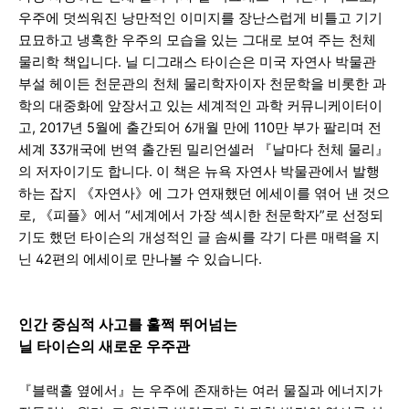
우주에 덧씌워진 낭만적인 이미지를 장난스럽게 비틀고 기기
묘묘하고 냉혹한 우주의 모습을 있는 그대로 보여 주는 천체
물리학 책입니
다. 닐 디그래스 타이슨은 미국 자연사 박물관
부설 헤이든 천문관의 천체 물리학자이자 천문학을 비롯한 과
학의 대중화에 앞장서고 있는 세계적인 과학 커뮤니케이터이
고, 2017년 5월에 출간되어 6개월 만에 110만 부가 팔리며 전
세계 33개국에 번역 출간된 밀리언셀러 『날마다 천체 물리
』
의 저자이기도 합니
다. 이 책은 뉴욕 자연사 박물관에서 발행
하는 잡지 《자연사
》에 그가 연재했던 에세이를 엮어 낸 것으
로, 《피플》에서 “세계에서 가장 섹시한 천문학자”로 선정되
기도 했던 타이슨의 개성적인 글 솜씨를 각기 다른 매력을 지
닌 42편의 에세이로 만나볼 수 있습니다.
인간 중심적 사고를 훌쩍 뛰어넘는
닐 타이슨의 새로운 우주관
『블랙홀 옆에서』는 우주에 존재하는 여러 물질과 에너지가