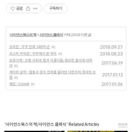
공감
구독하기
'
사이언스북스의 책
>
사이언스 클래식
' 카테고리의 다른 글
2018.09.27
오리진 : 우주 진화 140억 년
(0)
2018.08.23
코스믹 커넥션 : 우주에서 본 우리
(0)
초유기체 : 곤충 사회의 힘과 아름다움, 정교한 질서에 대하
2017.06.19
여
(0)
개미와 공작 : 협동과 성의 진화를 둘러싼 다윈주의 최대의 논
2017.01.13
쟁
(0)
2017.01.06
혜성 : Comet
(0)
'사이언스북스의 책/사이언스 클래식' Related Articles
more