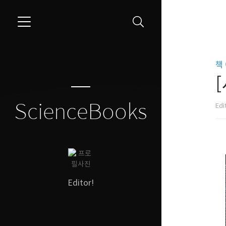
```
책
ScienceBooks
Edi
Editor!