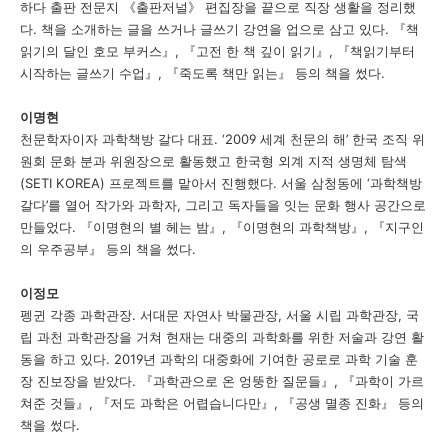
하다 출판 전문지
《
출판저널
》
편집장을 끝으로 직장 생활을 정리했
다
.
책을 소개하는 글을 쓰거나 글쓰기 강연을 업으로 삼고 있다
.
『
책
읽기의 달인 호모 부커스
』
,
『
고전 한 책 깊이 읽기
』
,
『
책읽기부터
시작하는 글쓰기 수업
』
,
『
죽도록 책만 읽는
』
등의 책을 썼다
.
이명현
천문학자이자 과학책방 갈다 대표
. ‘2009
세계 천문의 해
’
한국 조직 위
원회 문화 분과 위원장으로 활동했고 한국형 외계 지적 생명체 탐색
(SETI KOREA)
프로젝트를 맡아서 진행했다
.
서울 삼청동에
‘
과학책방
갈다
’
를 열어 작가와 과학자
,
그리고 독자들을 잇는 문화 행사 공간으로
만들었다
.
『
이명현의 별 헤는 밤
』
,
『
이명현의 과학책방
』
,
『
지구인
의 우주공부
』
등의 책을 썼다
.
이정모
펭귄 각종 과학관장
.
서대문 자연사 박물관장
,
서울 시립 과학관장
,
국
립 과천 과학관장을 거쳐 현재는 대중의 과학화를 위한 저술과 강연 활
동을 하고 있다
. 2019
년 과학의 대중화에 기여한 공로로 과학 기술 훈
장 진보장을 받았다
.
『
과학관으로 온 엉뚱한 질문들
』
,
『
과학이 가르
쳐준 것들
』
,
『
저도 과학은 어렵습니다만
』
,
『
공생 멸종 진화
』
등의
책을 썼다
.