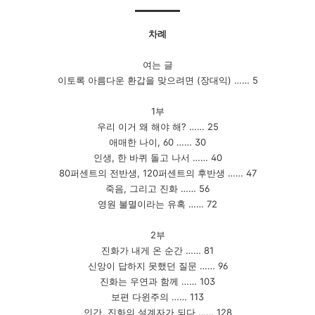
차례
여는 글
이토록 아름다운 환갑을 맞으려면
(
장대익
)
……
5
1
부
우리 이거 왜 해야 해
?
……
25
애매한 나이
, 60
……
30
인생
,
한 바퀴 돌고 나서
……
40
80
퍼센트의 전반생
, 120
퍼센트의 후반생
……
47
죽음
,
그리고 진화
……
56
영원 불멸이라는 유혹
……
72
2
부
진화가 내게 온 순간
……
81
신앙이 답하지 못했던 질문
……
96
진화는 우연과 함께
……
103
보편 다윈주의
……
113
인간
,
진화의 설계자가 되다
……
128