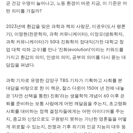
균 건강 수명이 늘어나고
,
노동 환경이 바뀐 지금
,
이 기준은 어
떤 의미를 가질까
?
2023
년에 환갑을 맞은 과학과 책의 사랑꾼
,
이권우
(
도서 평론
가
),
이명현
(
천문학자
,
과학 커뮤니케이터
),
이정모
(
생화학자
,
과학 커뮤니케이터
)
가
50
대 진화학자 장대익
(
가천 대학교 창
업 대학 석좌 교수
)
를 만나
‘
진화
(evolution)’
이라는 키워드를
가지고 환갑의 의미
,
인생의 의미
,
공부의 의미를 다시 묻는 대
담집을 펴냈다
.
과학 기자로 유명한 강양구
TBS
기자가 기획하고 사회를 본
대담을 바탕으로 한 이 책은
,
찰스 다윈이
150
여 년 전에 내놓
은
‘(
자연 선택을 통한
)
진화
’
라는 생물학적 개념이
60
이후 은
퇴를 준비하는 보통 사람에게 어떤 깨달음을 주는지
,
초고령화
사회를 대비하는 정책 결정자들에게는 어떤 아이디어를 주는
지
,
종교와 신앙으로도 구원받지 못하는 가난한 영혼들을 어떻
게 위로할 수 있는지
,
전쟁과 기후 위기와 인공 지능의 대두 등