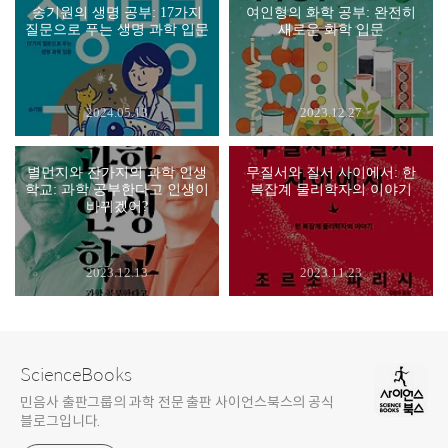
송기원의 생명 공부: 17가지
여인형의 화학 공부: 완전히
질문으로 푸는 생명 과학 입문
새로운 화학 입문
2024.05.13
2023.12.27
별먼지와 잔가지의 과학 인생
무질서와 질서 사이에서: 한
학교: 과학 공부한다고 인생이
복잡계 물리학자의 이야기
바뀌겠어?
2023.12.13
2023.11.23
ScienceBooks
민음사 출판그룹의 과학 전문 출판 사이언스북스의 공식
블로그입니다.