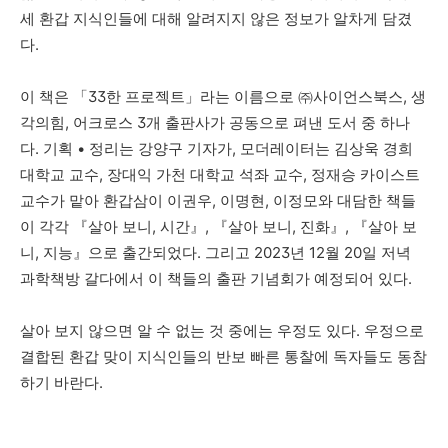
세 환갑 지식인들에 대해 알려지지 않은 정보가 알차게 담겼
다
.
이 책은
「
33
한 프로젝트
」
라는 이름으로
㈜
사이언스북스
,
생
각의힘
,
어크로스
3
개 출판사가 공동으로 펴낸 도서 중 하나
다
.
기획
•
정리는 강양구 기자가
,
모더레이터는 김상욱 경희
대학교 교수
,
장대익 가천 대학교 석좌 교수
,
정재승 카이스트
교수가 맡아 환갑삼이 이권우
,
이명현
,
이정모와 대담한 책들
이 각각
『
살아 보니
,
시간
』
,
『
살아 보니
,
진화
』
,
『
살아 보
니
,
지능
』
으로 출간되었다
.
그리고
2023
년
12
월
20
일 저녁
과학책방 갈다에서 이 책들의 출판 기념회가 예정되어 있다
.
살아 보지 않으면 알 수 없는 것 중에는 우정도 있다
.
우정으로
결합된 환갑 맞이 지식인들의 반보 빠른 통찰에 독자들도 동참
하기 바란다
.