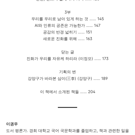
3
부
우리를 우리로 남아 있게 하는 것
……
145
AI
와 인류의 공존은 가능한가
……
147
공감의 반경 넓히기
……
151
새로운 진화를 위해
……
163
닫는 글
진화가 우리를 자유케 하리라
(
이정모
)
……
173
기획의 변
강양구가 바라본 삼이
(
三李
) (
강양구
)
……
189
이 책에서 소개된 책들
……
204
이권우
도서 평론가
.
경희 대학교 국어 국문학과를 졸업하고
,
책과 관련한 일을