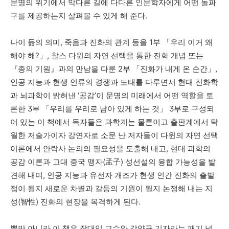
문명의 위기에서 막다른 길에 다다른 인문학자에게 어떤 돌파
구를 제공하는지 살펴볼 수 있게 해 준다
.
나이 듦의 의미
,
죽음과 진화의 관계 등을
1
부
「
우리 이거 왜
해야 해
?
」
,
찰스 다윈의 자연 선택을 통한 진화 개념 또는
『
종의 기원
』
과의 만남을 다룬
2
부
「
진화가 내게 온 순간
」
,
인공 지능과 현생 인류의 경쟁과 도태를 다루면서 현대 진화학
과 뇌과학이 밝혀낸
‘
공감
’
이 문명의 미래에서 어떤 역할을 토
론한
3
부
「
우리를 우리로 남아 있게 하는 것
」
3
부로 구성되
어 있는 이 책에서 독자들은 과학계는 물론이고 출판계에서 탁
월한 저술가이자 강연자로 소문 난 저자들이 다윈의 자연 선택
이론에서 안락사 논의의 필요성을 도출해 내고
,
현대 과학의
공감 이론과 고대 중국 맹자
(
孟子
)
성선설의 융합 가능성을 발
견해 내며
,
인공 지능과 유전자 개조가 현생 인간 진화의 출발
점이 될지 새로운 차별과 갈등의 기원이 될지 논쟁해 내는 지
성
(
智性
)
진화의 현장을 목격하게 된다
.
뿐만 아니라 이 책은 장대익 교수와 강양구 기자라는 패기 넘