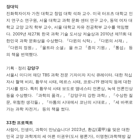
장대익
진화학자이자 가천 대학교 창업 대학 석좌 교수
.
미국 터프츠 대학교 인
지 연구소 연구원
,
서울 대학교 과학 문화 센터 연구 교수
,
동덕 여자 대
학교 교양 교직 학부 교수
,
서울 대학교 자유 전공학부 교수를 역임했
다
. 2009
년 제
27
회 한국 과학 기술 도서상 저술상과
2010
년 제
11
회 대
한민국 과학 문화상을 수상했다
.
『
다윈의 식탁
』
,
『
다윈의 서재
』
,
『
다윈의 정원
』
,
『
울트라 소셜
』
을 쓰고
『
종의 기원
』
,
『
통섭
』
등
의 책을 번역했다
.
기획
·
정리
강양구
서울시 미디어 재단
TBS
과학 전문 기자이자 지식 큐레이터
.
대한 적십
자사 혈액 비리
,
황우석 사태
,
메르스 사태
,
코로나
19
팬데믹 등에 대한
기사를 썼다
.
특히 황우석 사태 보도로 앰네스티 언론상
,
녹색 언론인상
등을 수상했다
.
『
과학의 품격
』
,
『
강양구의 강한 과학
』
,
『
수상한 질
문
,
위험한 생각들
』
,
『
아톰의 시대에서 코난의 시대로
』
,
『
세 바퀴로
가는 과학 자전거
』
등의 책을 썼다
.
33
한 프로젝트
사람이
,
인생이
,
과학이 만났습니다
! 2023
년
,
환갑
(
還甲
)
을 맞은 대한
민국 교양 과학계의 세 어른 이권우
(
도서 평론가
),
이명현
(
과학책방 갈