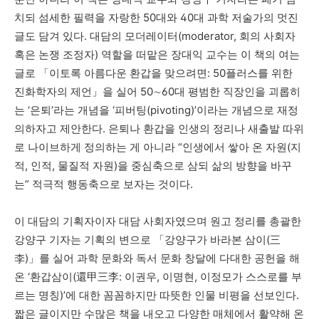
치되 섬세한 필력을 자랑한
50
대와
40
대 과학 저술가의 멋진
글도 담겨 있다
.
대담의 모더레이터
(moderator,
회의 사회자
혹은 논쟁 조정자
)
역할을 떠맡은 장대익 교수는 이 책의 여는
글로
「
이토록 아름다운 환갑을 맞으려면
: 50
플러스를 위한
진화학자의 제언
」
을 실어
50
∼
60
대 평범한 직장인을 괴롭히
는
‘
은퇴
’
라는 개념을
‘
피버팅
(pivoting)’
이라는 개념으로 재정
의하자고 제안한다
.
은퇴나 환갑을 인생의 정리나 새출발 따위
로 나이브하게 정의하는 게 아니라
“
인생에서 쌓아 온 자원
(
지
적
,
인적
,
물질적 자원
)
을 중심축으로 삼되 삶의 방향을 바꾸
는
”
적극적 행동축으로 보자는 것이다
.
이 대담의 기획자이자 대담 사회자였으며 원고 정리를 총괄한
강양구 기자는 기획의 변으로
「
강양구가 바라본 삼이
(
三
李
)
」
를 실어 과학 문화와 독서 문화 창달에 다대한 공헌을 해
온
‘
환갑삼이
(
還甲三李
:
이권우
,
이명현
,
이정모가 스스로를 부
르는 명칭
)’
에 대한 꼼꼼하지만 따뜻한 인물 비평을 선보인다
.
짧은 글이지만 수많은 책을 내오고 다양한 매체에서 활약해 온