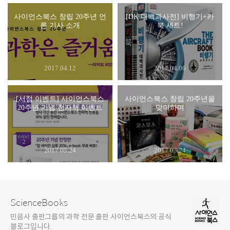
사이언스북스 창립 20주년 언
[DK 대백과사전] 비행기+카
론 기사 소개
북 세트!
2017.04.12
2017.04.06
[서점 이벤트] 사이언스북스
사이언스북스 창립 20주년을
20주년 기념 전자책 이벤트
맞이하며
2017.03.24
2017.03.24
ScienceBooks
민음사 출판그룹의 과학 전문 출판 사이언스북스의 공식
블로그입니다.