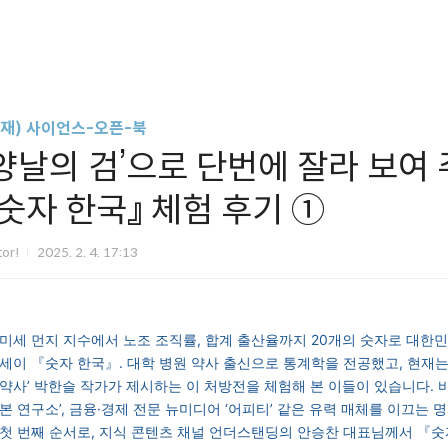
연재) 사이언스-오픈-북
‘양날의 검’으로 단번에 잘라 보여
『숫자 한국』 체험 후기 ①
tor!
2025. 2. 4. 17:13
미세 먼지 지수에서 노조 조직률, 합계 출산율까지 20개의 숫자로 대한
세이
『숫자 한국』.
대학 병원 약사 출신으로 통계학을 전공했고, 현재는
약사’ 박한슬 작가가 제시하는 이 처방전을 체험해 본 이들이 있습니다.
본 연구소’, 금융·경제 전문 뉴미디어 ‘어피티’ 같은 유력 매체를 이끄는
첫 번째 순서로, 지식 콘텐츠 채널
언더스탠딩의 안승찬 대표님께서 『숫자