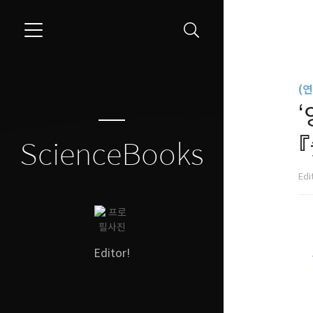
```
(
ScienceBooks
Edi
Editor!