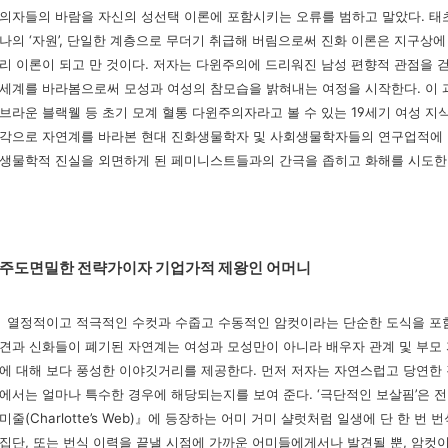
의자들의 바람을 자신의
성선택 이론에 포함시키는 오류를 범하고 말았다. 태
나의 ‘자원’, 단일한 계층으로 무더기 취급해 버림
으로써 진화 이론은 지구상에
리 이론이 되고 만 것이다. 저자는 다윈주의에 드리워진 남성 편향적 관점
을 
세계를 바라봄으로
써 모성과 여성의 참모습을 밝혀내는 여정을 시작한다. 이
브라운 블랙웰 등 초기 모계 혈통 다윈주의자
라고 볼 수 있는 19세기 여성 
각으로 자연계를 바라본 현대 진화생물학자 및 사회생물학자들의 연구
업적에 
생물학적 진실을 외
면하게 된 페미니스트들과의 간극을 좁히고 화해를 시도
주도면밀한 전략가이자 기업가적 제왕인 어머니
열정적이고 적극적인 수컷과 수줍고 수동적인 암컷이라는 단순한 도식을 포
견과 신화들이 폐기된 자연
계는 여성과 모성만이 아니라 배우자 관계 및 부모
에 대해 보다 풍성한 이야깃거리를 제공한다. 먼저 저
자는 자연스럽고 당연한 
에
서는 얼마나 특수한 경우에 해당되는지를 보여 준다. ‘극단적인 보살핌’은 전
미줄(Charlotte’s Web)』에 등장하는
어미 거미 샬럿처럼 일생에 단 한 번 
집단, 또는 번식 이력을 끝낼 시점에 가까운 어미들에게서나 발견
될 뿐, 암컷