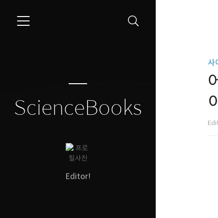
```
사
ScienceBooks
Edi
Editor!