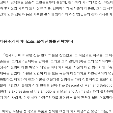
정에서 맞닥뜨린 실존적 고민들로부터 출발해, 칼라하리 사막의 !쿵 산, 야노
과 후기산업 사회의 도시 상류 계층, 남아메리카 판자촌의 하층민, 그리고 사
권의 인류 집단과 동물 사회를 분
석해 엄마이자 여성/암컷들의 진짜 역사를 재
다윈주의 페미니스트, 모성 신화를 전복하다!
「창세기」에 따르면 신은 먼저 하늘을 창조했고, 그 다음으로 지구를, 그 
종들을, 그리고 6일째에는 남자를,
그리고 그의 갈빗대(혹은 그의 넓적다리뼈) 
성서적 설명에 대한 혁명적 대안을 하나 제시하고, 자신의 대안 창세기
에 『종의
제목을 달았다. 다윈은 인간이
다른 모든 동물과 마찬가지로 자연선택이라 명
화했다고 제안하며 진화 이론을 생물계를 설명하는 가장 정
합적이고 포괄적인 
달아 『인
간의 유래와 성에 연관된 선택(The Descent of Man and Selection 
현(The Expression of the Emotions in Man and Animals)』까지 출간
기 지식 사회 및 이후 세대 다윈
주의자를 포함한 생물학 진영에 널리 퍼뜨렸다
하지만 다윈은 성적으로 수줍고 정숙한 여성과 자기희생적인 모성이라는, 빅