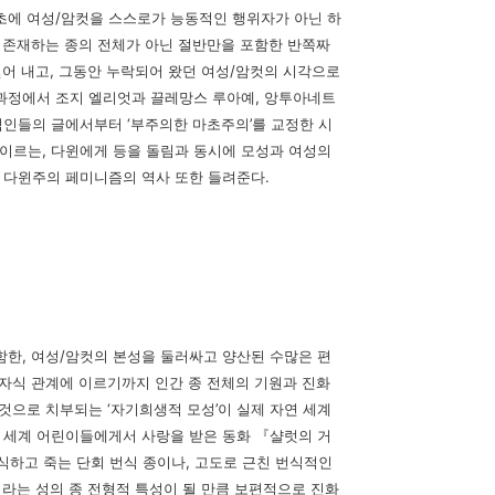
초에 여성/암컷을 스스로
가 능동적인 행위자가 아닌 하
 존재하는 종의 전체가 아닌 절반만을 포함한 반
쪽짜
걷어 내고, 그동안 누락되어 왔던 여성/암컷의 시각으로
 과정에서 조지 엘리엇
과 끌레망스 루아예, 앙투아네트
지식인들의 글에서부터 ‘부주의한 마초주의’를 교
정한 시
이르는, 다윈에게 등을 돌림과 동시에 모성과 여성의
한 다윈주의 페미니즘의
역사 또한 들려준다.
함
한, 여성/암컷의 본성을 둘러싸고 양산된 수많은 편
 자식 관계에 이르기까지 인
간 종 전체의 기원과 진화
것으로 치부되는 ‘자기희생적 모성’이 실제 자연 세계
 세
계 어린이들에게서 사랑을 받은 동화 『샬럿의 거
번식하고 죽는 단회 번식 종이나, 고도로
근친 번식적인
이라는 성의 종 전형적 특성이 될 만큼 보편적으로 진화