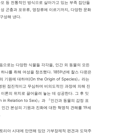
마모 등 전통적인 방식으로 살아가고 있는 부족 집단들
회성 곤충
과 포유류, 영장류에 이르기까지, 다양한 문화
구성해 낸다.
다음으로
는 다양한 식물들 각각을, 인간 외 동물의 모든
하나를 취해 여성을 창조했다. 1859년에 찰
스 다윈은
 기원에 대하여(On the Origin of Species)』라는
명된 점진적이고 무심하며 비의도
적인 과정에 의해 진
이론의 위치로 끌어올려 놓는 데 성공한다. 그 후 잇
in Relation to Sex)』과 『인간
과 동물의 감정 표
하며 인간
본성의 기원과 진화에 대한 혁명적 견해를 19세
.
토리아 시대에 만연해 있던 가부장제적 편견과 도덕주