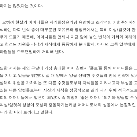
하지는 않았
다는 것이다.
오히려 현실의 어머니들은 자기희생은커녕 유연하고 조작적인 기회주의자
의
식하는 다회 번식 종이
대부분인 포유류와 영장류에서는 특히 여성/암컷이 한 
우가 드물기 때문에, 어머니들은 언제나 지금 앞에
놓인 번식의 기회와 미래에 
고 한정된 자원을 각각의 자식에게 동등하게 분배할지, 아니면 그중 일부에게
타협들을 주도면밀하게 처
리해 낸다.
또한 저자는 제인 구달이 가장 총애한 어미 침팬지 ‘플로’를 통해 어머니들
은 
을 지니고 있음을 밝
힌다. 질 대 양에서 양을 선택한 수컷들의 번식 전략에 
살해의 위협을 가하려는 또 다른 수컷들로부
터 자식들을 지켜내고자 부성을 
있는 다른 암컷들로부터 자신의 자식을 성공적으로 길러 내기 위해 적극
적으로
회의 어머니들에서
발견이 되었다. 즉 야망이 ‘좋은 어머니’ 되기와 양립할 수
여성/암컷의 성향이 모성과 충돌하기는커녕 어머
니로서의 성공에서 본질적인 
니라 한 마리 토끼라고 말한다.