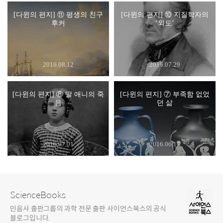
[다윈의 편지] ⑪ 평생의 친구
[다윈의 편지] ⑩ 지질학자의
후커
‘외도’
2016.08.12
2016.07.29
[다윈의 편지] ⑧ 딸 애니의 죽
[다윈의 편지] ⑦ 부족함 없었
음
던 삶
2016.07.01
2016.06.17
ScienceBooks
민음사 출판그룹의 과학 전문 출판 사이언스북스의 공식
블로그입니다.