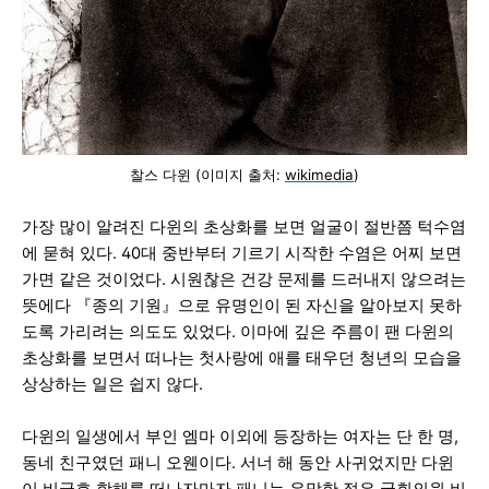
찰스 다윈 (이미지 출처:
wikim
edia
)
가장 많이 알려진 다윈의 초상화를 보면 얼굴이 절반쯤 턱수염
에 묻혀 있다. 40대 중반부터 기르기 시작한 수염은 어찌 보면
가면 같은 것이었다. 시원찮은 건강 문제를 드러내지 않으려는
뜻에다 『종의 기원』으로 유명인이 된 자신을 알아보지 못하
도록 가리려는 의도도 있었다. 이마에 깊은 주름이 팬 다윈의
초상화를 보면서 떠나는 첫사랑에 애를 태우던 청년의 모습을
상상하는 일은 쉽지 않다.
다윈의 일생에서 부인 엠마 이외에 등장하는 여자는 단 한 명,
동네 친구였던 패니 오웬이다. 서너 해 동안 사귀었지만 다윈