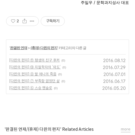
주일우 / 문학과지성사 대표
2
구독하기
'
완결된 연재
>
(휴재) 다윈의 편지
' 카테고리의 다른 글
2016.08.12
[다윈의 편지] ⑪ 평생의 친구 후커
(0)
2016.07.29
[다윈의 편지] ⑩ 지질학자의 ‘외도’
(0)
2016.07.01
[다윈의 편지] ⑧ 딸 애니의 죽음
(0)
2016.06.17
[다윈의 편지] ⑦ 부족함 없었던 삶
(0)
2016.05.20
[다윈의 편지] ⑥ 스승 헨슬로
(0)
'완결된 연재/(휴재) 다윈의 편지' Related Articles
more