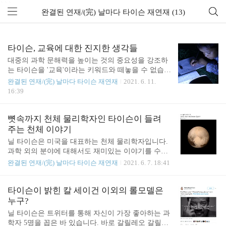
```
완결된 연재/(完) 날마다 타이슨 재연재 (13)
타이슨, 교육에 대한 진지한 생각들
대중의 과학 문해력을 높이는 것의 중요성을 강조하
는 타이슨을 '교육'이라는 키워드와 떼놓을 수 없습니
다. 그가 쓰는 글들도 모두 과학을 알고 싶어 하는 이
완결된 연재/(完) 날마다 타이슨 재연재
2021. 6. 11.
들을 위한 일종의 학습 가이드가 되고 있죠. 학자 타
16:39
이슨이 가지고 있는 교육관에 귀 기울여 봅시다. I ca
n tell you that just because it worked when you were a ki
d doesn't mean that's the best way to do it today. There a
뼛속까지 천체 물리학자인 타이슨이 들려
re many experiments that were conducted in the schools
주는 천체 이야기
where the parents didn't understand what was happening
닐 타이슨은 미국을 대표하는 천체 물리학자입니다.
between the teacher and the..
과학 외의 분야에 대해서도 재미있는 이야기를 수없
이 늘어놓을 수 있는 타이슨이지만, 천체에 관한 그
완결된 연재/(完) 날마다 타이슨 재연재
2021. 6. 7. 18:41
의 말들은 더욱 특별합니다. 익숙한 천체들의 새로운
모습을 타이슨의 목소리로 만나 보세요. 만일 인간이
태양의 내부로 들어간다면 당장 몸이 으깨지면서 순
타이슨이 밝힌 칼 세이건 이외의 롤모델은
식간에 증발할 것이다. 그리고 몸을 이루고 있던 원
누구?
자들은 핵자와 전자로 분해되어 생명체의 흔적이라
닐 타이슨은 트위터를 통해 자신이 가장 좋아하는 과
곤 전혀 찾아 볼 수 없게 될 것이다. 이런 끔찍한 현실
학자 5명을 꼽은 바 있습니다. 바로 갈릴레오 갈릴레