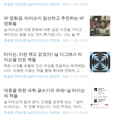
에도 불구하고 누군가가 태양으로 가는 여행 패키지
이, 아이작 뉴턴, 제임스 맥스웰, 알베르트 아인슈타
완결된 연재/(完) 날마다 타이슨 재연재
2021. 5. 28. 10:39
를 개발한다면 불티나게 팔리겠지만 나는 별로 가고
인, 그리고 리처드 파인만입니다. 이번 주에는 21세
싶지 않다. ─ 『블랙홀 옆에서』 우주를 여행하는 패
기 대표 천문학자 닐 타이슨이 닮고자 했던 과학자
키지 여행 상품이 생긴다면 여러분은 우주로 떠날 생
들, 타이슨의 롤모델을 알아보겠습니다. 나는 개인적
SF 영화광, 타이슨이 엄선하고 추천하는 SF
각이 있으신가요? 지구 바깥의 우주에 나가보는 것이
으로 갈릴레오의 생각에 동의한다. 그는 종교 재판을
영화들
평생의 ..
받으면서 “성경은 하늘로 가는 길을 알려줄 뿐 하늘
닐 타이슨은 대중 문화에 대한 넓은 식견을 가지고
이 운영되는 섭리를 알려 주지는 않는다.”라고 선언
재미있는 글을 쓰는 것이 특기입니다. 그는 늘 SF 영
했다. ─ 『블랙홀 옆에서』 458쪽에서 갈릴레오 갈
화를 비롯한 여러 영화들이 '자연'의 과학적임을 재현
완결된 연재/(完) 날마다 타이슨 재연재
2021. 5. 20. 11:53
릴레이. 코페르니쿠스 혁명기에 근대 과학의 기초를
하지 못한다고 투덜대는데요. 그런데도 SF 영화에 대
닦은 과학자 중 한 명으로, 자유 낙하 법칙과 천체의
한 그의 애정과 식견은 숨길 수 없습니다. 그가 추천
운동 원리를 밝히는 데 큰 역할을 했습니다. 지동설
한 SF 영화를 소개합니다. I like big-budget science fict
타이슨, 이런 책도 읽었어? 닐 디그래스 타
을 주장해 종교 재판을 받은 일화는 너무나도 유명
ion films. My list, with two exceptions, bears this out. I
이슨을 만든 책들
하..
want science fiction films to stretch the talent and imagin
책은 시대를 초월해 인간 지성을 전달하는 매개체입
ation of visual effects experts. And the film above all els
니다. 오래된 지혜는 책을 통해 후대에 전해져 그 저
e should create a vision of th..
변을 확장해 나가죠. 훗날 타이슨의 책들도 마찬가지
완결된 연재/(完) 날마다 타이슨 재연재
2021. 5. 11. 15:44
일 겁니다. 그렇다면 오늘날 타이슨을 만든 책들에는
무엇이 있을까요? 영국 매체 《더 윅》을 통해 타이
슨이 직접 추천한 책들을 소개합니다. I have aspired t
대중을 위한 과학 글쓰기의 귀재! 닐 타이슨
o write a book as influential to others as this book was to
의 책들
me. I read it in ninth grade, and it did what Gamow, a n
닐 타이슨의 말과 생각, 인생을 공유해 보는 「날마
uclear physicist, designed it to do: It transformed the phy
다 타이슨」 두 번째 주입니다. 이번 주제는 “타이슨
sics of the universe into an intellectual pla..
의 책들”입니다. 대중을 위한 과학 글쓰기의 귀재인
완결된 연재/(完) 날마다 타이슨 재연재
2021. 4. 23. 18:43