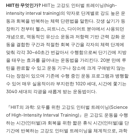
HIIT
란 무엇인가
?
HIIT
는
고강도 인터벌 트레이닝
(high-
intensity interval training)
의 약자로 단계별로 강도 높은 운
동과 회복을 반복하는 체력 단련법을 말한다
.
갓생 살기가 등
장하기 전부터 헬스
,
피트니스
,
다이어트 분야에서 사용되던
개념으로
,
역동적인 유산소 운동과 저항력 기반 근력 강화 운
동을 결합한 구간과 적절한 회복 구간을 각자의 체력 단계에
맞춰 각각
30~60
초간 번갈아서 수행함으로써 단기간에 지방
을 태우는 효과를 끌어내는 운동법을 가리킨다
. 20
분 만에 루
틴을 완료할 수 있고 운동 기구나 장소에 크게 구애받지 않는
다는 장점이 있으며 기존에 수행 중인 운동 프로그램과 병행할
수 있어 매우 실용적이라 부지런한
1020
세대
,
시간에 쫓기는
3040
세대의 각광을 새롭게 받는 운동법이다
.
『
HIIT
의 과학
:
모두를 위한 고강도 인터벌 트레이닝
(
Science
of High-Intensity Interval Training
)
』
은 고강도 운동을 수행
하는 시간
(
인터벌
)
과 회복을 위한 짧은 휴식 시간
(
인터벌
)
을 단
기간에 반복하는 고강도 인터벌 트레이닝을 체계적으로
,
과학