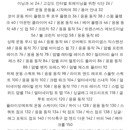
이닝과 뇌
24 /
고강도 인터벌 트레이닝을 위한 식단
26 /
HIIT
운동
운동을 시작하며
30 /
용어 안내
32
코어 운동
하이 플랭크 투 로우 플랭크
36 /
응용 동작
38 /
스윔 플랭
크
40 /
마운틴 클라이머
42 /
응용 동작
44 /
베어 플랭크
46 /
응용 동
작
48 /
싯 업
50 /
크런치
52 /
응용 동작
54 /
트랜스버스 애브도미널
56 /
볼 크런치 브이업
58 /
응용 동작
60
상체 운동 푸시 업
64 /
응용 동작
66 /
오버헤드 트라이셉스 익스텐션
68 /
응용 동작
70 /
덤벨 바이셉스 컬
72 /
응용 동작
74 /
덤벨 프런트
레이즈
76 /
응용 동작
78 /
덤벨 래터럴 레이즈
80 /
밀리터리 숄더 프
레스
82 /
응용 동작
84 /
덤벨 리어 델토이드 플라이
86 /
응용 동작
88 /
덤벨 벤치 프레스
90 /
덤벨 체스트 플라이
92
하체 운동 스쿼트
96 /
응용 동작
98 /
라이트 앤드 레프트 스플릿 스쿼
트
100 /
응용 동작
102 /
크랩 워크
104 /
얼터네이팅 스내치
106 /
얼
터네이팅 래터럴 런지
108 /
응용 동작
110 /
카프 레이즈
112 /
스텝 업
위드 덤벨
114 /
얼터네이팅 토 탭
116 /
싱글레그 데드리프트
118 /
글
루트 브리지
120 /
응용 동작
122
플라이오메트릭 운동
스케이터
126 /
하이 니
128 /
응용 동작
130 /
스
쿼트 점프
132 /
응용 동작
134 /
턱 점프
136 /
박스 점프
138 /
싱글
-
레그 포워드 점프
140 /
미식축구 업 앤드 다운
142 /
버피
146 /
베어
크롤
150