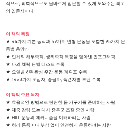
적으로
,
의학적으로도 올바르게 입문할 수 있게 도와주는 최고
의 입문서이다
.
이 책의 특징
★
46
가지 기본 동작과
49
가지 변형 운동을 포함한
95
가지 운
동법 총망라
★
인체의 해부학적
,
생리학적 특징을 담아낸 인포그래픽
★
나의 체력 판별 테스트 수록
★
요일별
6
주 완성 주간 운동 계획표 수록
★
14×3
가지 초심자
,
중급자
,
숙련자별 루틴 수록
이 책의 주요 독자
★
효율적인 방법으로 탄탄한 몸 가꾸기를 준비하는 사람
★
체중 감량 또는 대사 증후군 조절 중인 사람
★
HIIT
운동의 메커니즘을 이해하려는 사람
★
허리 통증이나 부상 없이 안전하게 운동하려는 사람