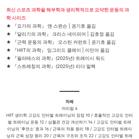
최신 스포츠 과학을 해부학과 생리학적으로 요약한 운동의 과
학 시리즈
★ 『
요가의 과학
』
앤 스완슨
|
권기호 옮김
★ 『
달리기의 과학
』
크리스 네이피어
|
김호정 옮김
★ 『
근력 운동의 과학
』
오스틴 커런트
|
권기호 옮김
★ 『
HIIT
의 과학
』
잉그리드 클레이
|
이민아 옮김
★ 『
필라테스의 과학
』
(2025
년
)
트레이시 워드
★ 『
스트레칭의 과학
』
(2025
년
)
리다 말렉
차례
머리말
6
HIIT
생리학
고강도 인터벌 트레이닝의 장점
10 /
효율적인 고강도 인터
벌 트레이닝 운동
12 /
심혈관 건강 개선하기
14 /
고강도 인터벌 트레
이닝의
‘
후연소
’
효과
16 /
근육의 작용 원리
18 /
고강도 인터벌 트레이
닝의 근육 성장 원리
20 /
근육의 구조와 조직
22 /
고강도 인터벌 트레