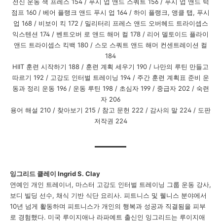
전신 운동
잭 프레스
154 /
푸시 업 앤드 스쿼트
156 /
푸시 업 앤드 턱
점프
160 /
베어 플랭크 앤드 푸시 업
164 /
하이 플랭크
,
앵클 탭
,
푸시
업
168 /
비보이 킥
172 /
밀리터리 프레스 앤드 오버헤드 트라이셉스
익스텐션
174 /
벤트오버 로 앤드 해머 컬
178 /
리어 델토이드 플라이
앤드 트라이셉스 킥백
180 /
스모 스쿼트 앤드 해머 컨센트레이션 컬
184
HIIT
훈련
시작하기
188 /
훈련 계획 세우기
190 /
나만의 루틴 만들고
따르기
192 /
고강도 인터벌 트레이닝
194 /
주간 훈련 계획표 준비 운
동과 정리 운동
196 /
운동 루틴
198 /
초심자
199 /
중급자
202 /
숙련
자
206
용어 해설
210 /
찾아보기
215 /
참고 문헌
222 /
감사의 말
224 /
도판
저작권
224
잉그리드 클레이
Ingrid S. Clay
연예인 개인 트레이너
,
마스터 고강도 인터벌 트레이닝 그룹 운동 강사
,
보디 빌딩 선수
,
채식 기반 식단 요리사
.
피트니스 및 웰니스 분야에서
10
년 넘게 활동하며 피트니스가 개인의 행복과 성공과 직결됨을 피부
로 경험했다
.
미국 루이지애나 라파예트 출신인 잉그리드는 루이지애