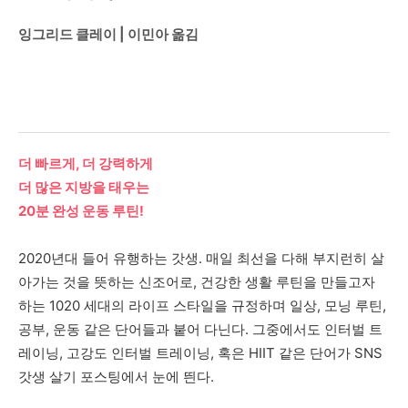
잉그리드 클레이
|
이민아 옮김
더 빠르게, 더 강력하게
더 많은 지방을 태우는
20분 완성 운동 루틴!
2020
년대 들어 유행하는 갓생
.
매일 최선을 다해 부지런히 살
아가는 것을 뜻하는 신조어로
,
건강한 생활 루틴을 만들고자
하는
1020
세대의 라이프 스타일을 규정하며 일상
,
모닝 루틴
,
공부
,
운동 같은 단어들과 붙어 다닌다
.
그중에서도 인터벌 트
레이닝
,
고강도 인터벌 트레이닝
,
혹은
HIIT
같은 단어가
SNS
갓생 살기 포스팅에서 눈에 띈다
.