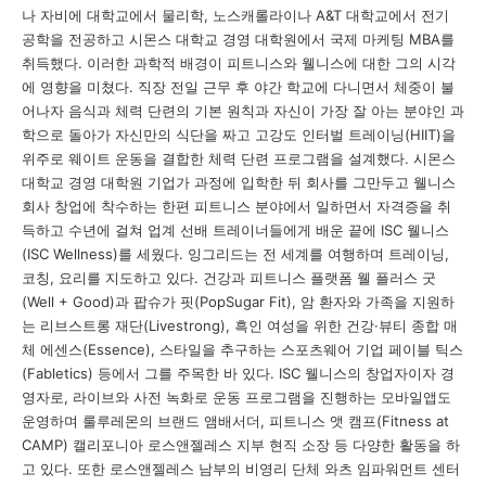
나 자비에 대학교에서 물리학
,
노스캐롤라이나
A&T
대학교에서 전기
공학을 전공하고 시몬스 대학교 경영 대학원에서 국제 마케팅
MBA
를
취득했다
.
이러한 과학적 배경이 피트니스와 웰니스에 대한 그의 시각
에 영향을 미쳤다
.
직장 전일 근무 후 야간 학교에 다니면서 체중이 불
어나자 음식과 체력 단련의 기본 원칙과 자신이 가장 잘 아는 분야인 과
학으로 돌아가 자신만의 식단을 짜고 고강도 인터벌 트레이닝
(HIIT)
을
위주로 웨이트 운동을 결합한 체력 단련 프로그램을 설계했다
.
시몬스
대학교 경영 대학원 기업가 과정에 입학한 뒤 회사를 그만두고 웰니스
회사 창업에 착수하는 한편 피트니스 분야에서 일하면서 자격증을 취
득하고 수년에 걸쳐 업계 선배 트레이너들에게 배운 끝에
ISC
웰니스
(ISC Wellness)
를 세웠다
.
잉그리드는 전 세계를 여행하며 트레이닝
,
코칭
,
요리를 지도하고 있다
.
건강과 피트니스 플랫폼 웰 플러스 굿
(Well + Good)
과 팝슈가 핏
(PopSugar Fit),
암 환자와 가족을 지원하
는 리브스트롱 재단
(Livestrong),
흑인 여성을 위한 건강
·
뷰티 종합 매
체 에센스
(Essence),
스타일을 추구하는 스포츠웨어 기업 페이블 틱스
(Fabletics)
등에서 그를 주목한 바 있다
. ISC
웰니스의 창업자이자 경
영자로
,
라이브와 사전 녹화로 운동 프로그램을 진행하는 모바일앱도
운영하며 룰루레몬의 브랜드 앰배서더
,
피트니스 앳 캠프
(Fitness at
CAMP)
캘리포니아 로스앤젤레스 지부 현직 소장 등 다양한 활동을 하
고 있다
.
또한 로스앤젤레스 남부의 비영리 단체 와츠 임파워먼트 센터