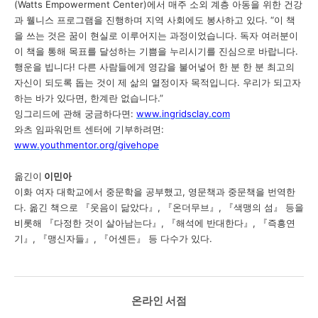
(Watts Empowerment Center)
에서 매주 소외 계층 아동을 위한 건강
과 웰니스 프로그램을 진행하며 지역 사회에도 봉사하고 있다
. “
이 책
을 쓰는 것은 꿈이 현실로 이루어지는 과정이었습니다
.
독자 여러분이
이 책을 통해 목표를 달성하는 기쁨을 누리시기를 진심으로 바랍니다
.
행운을 빕니다
!
다른 사람들에게 영감을 불어넣어 한 분 한 분 최고의
자신이 되도록 돕는 것이 제 삶의 열정이자 목적입니다
.
우리가 되고자
하는 바가 있다면
,
한계란 없습니다
.”
잉그리드에 관해 궁금하다면
:
www.ingridsclay.com
와츠 임파워먼트 센터에 기부하려면
:
www.youthmentor.org/givehope
옮긴이
이민아
이화 여자 대학교에서 중문학을 공부했고
,
영문책과 중문책을 번역한
다
.
옮긴 책으로
『
웃음이 닮았다
』
,
『
온더무브
』
,
『
색맹의 섬
』
등을
비롯해
『
다정한 것이 살아남는다
』
,
『
해석에 반대한다
』
,
『
즉흥연
기
』
,
『
맹신자들
』
,
『
어셴든
』
등 다수가 있다
.
온라인 서점