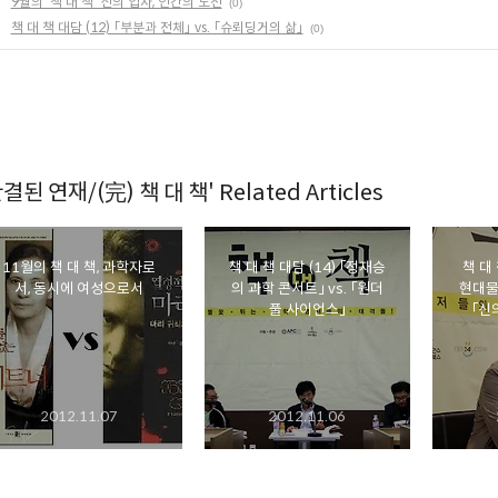
9월의 '책 대 책' 신의 입자, 인간의 도전
(0)
책 대 책 대담 (12) 「부분과 전체」 vs. 「슈뢰딩거의 삶」
(0)
결된 연재/(完) 책 대 책' Related Articles
11월의 책 대 책, 과학자로
책 대 책 대담 (14) 「정재승
책 대 
서, 동시에 여성으로서
의 과학 콘서트」 vs. 「원더
현대물
풀 사이언스」
「신
2012.11.07
2012.11.06