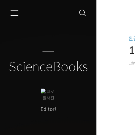
```
완결
ScienceBooks
Edi
Editor!