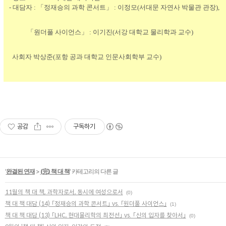
- 대담자 :
「정재승의 과학 콘서트」 :
이정모(서대문 자연사 박물관 관장),
「
원더풀 사이언스」 :
이기진(서강 대학교 물리학과 교수)
사회자 박상준(포항 공과 대학교 인문사회학부 교수)
공감
구독하기
'
완결된 연재
>
(完) 책 대 책
' 카테고리의 다른 글
11월의 책 대 책, 과학자로서, 동시에 여성으로서
(0)
책 대 책 대담 (14) 「정재승의 과학 콘서트」 vs. 「원더풀 사이언스」
(1)
책 대 책 대담 (13) 「LHC, 현대물리학의 최전선」 vs. 「신의 입자를 찾아서」
(0)