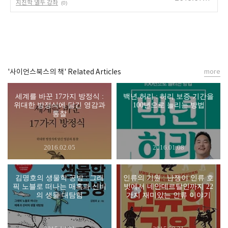
지진학 열두 강좌
(0)
'사이언스북스의 책' Related Articles
more
세계를 바꾼 17가지 방정식 :
백년 허리 : 허리 보증 기간을
위대한 방정식에 담긴 영감과
100년으로 늘리는 방법
통찰
2016.02.05
2016.01.08
김명호의 생물학 공방 : 그래
인류의 기원 : 난쟁이 인류 호
픽 노블로 떠나는 매혹과 신비
빗에서 네안데르탈인까지 22
의 생물 대탐험
가지 재미있는 인류 이야기