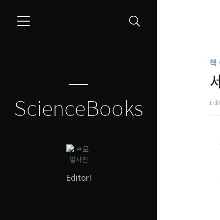
```
책
ScienceBooks
Edi
Editor!