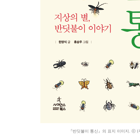
『반딧불이 통신』의 표지 이미지. ⓒ 