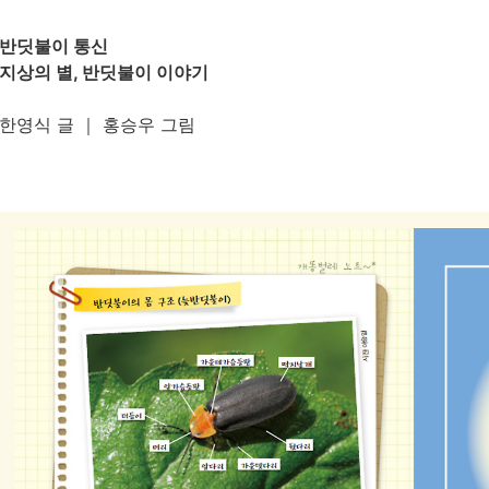
반딧불이 통신
지상의 별, 반딧불이 이야기
한영식 글 ｜ 홍승우 그림