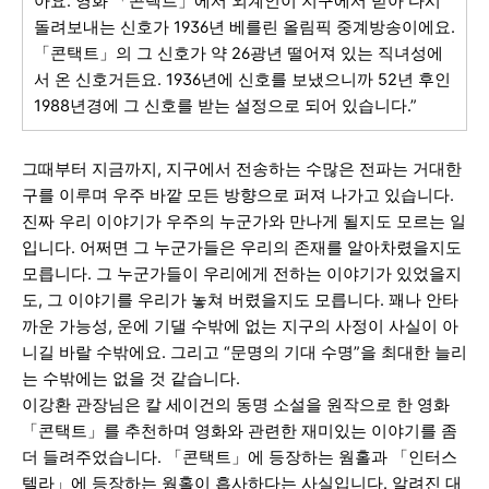
아요. 영화 「콘택트」에서 외계인이 지구에서 받아 다시
돌려보내는 신호가 1936년 베를린 올림픽 중계방송이에요.
「콘택트」의 그 신호가 약 26광년 떨어져 있는 직녀성에
서 온 신호거든요. 1936년에 신호를 보냈으니까 52년 후인
1988년경에 그 신호를 받는 설정으로 되어 있습니다.”
그때부터 지금까지, 지구에서 전송하는 수많은 전파는 거대한
구를 이루며 우주 바깥 모든 방향으로 퍼져 나가고 있습니다.
진짜 우리 이야기가 우주의 누군가와 만나게 될지도 모르는 일
입니다. 어쩌면 그 누군가들은 우리의 존재를 알아차렸을지도
모릅니다. 그 누군가들이 우리에게 전하는 이야기가 있었을지
도, 그 이야기를 우리가 놓쳐 버렸을지도 모릅니다. 꽤나 안타
까운 가능성, 운에 기댈 수밖에 없는 지구의 사정이 사실이 아
니길 바랄 수밖에요. 그리고 “문명의 기대 수명”을 최대한 늘리
는 수밖에는 없을 것 같습니다.
이강환 관장님은 칼 세이건의 동명 소설을 원작으로 한 영화
「콘택트」를 추천하며 영화와 관련한 재미있는 이야기를 좀
더 들려주었습니다. 「콘택트」에 등장하는 웜홀과 「인터스
텔라」에 등장하는 웜홀이 흡사하다는 사실입니다. 알려진 대