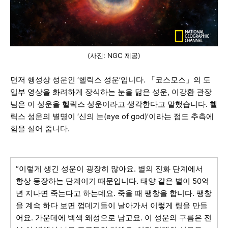
(사진: NGC 제공)
먼저 행성상 성운인 ‘헬릭스 성운’입니다. 「코스모스」의 도
입부 영상을 화려하게 장식하는 눈을 닮은 성운, 이강환 관장
님은 이 성운을 헬릭스 성운이라고 생각한다고 말했습니다. 헬
릭스 성운의 별명이 ‘신의 눈(eye of god)’이라는 점도 추측에
힘을 실어 줍니다.
“이렇게 생긴 성운이 굉장히 많아요. 별의 진화 단계에서
항상 등장하는 단계이기 때문입니다. 태양 같은 별이 50억
년 지나면 죽는다고 하는데요. 죽을 때 팽창을 합니다. 팽창
을 계속 하다 보면 껍데기들이 날아가서 이렇게 링을 만들
어요. 가운데에 백색 왜성으로 남고요. 이 성운의 구름은 전