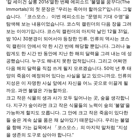
‘칼 세이건 살롱 2016’열한 번째 에피소드 ‘불멸을 꿈꾸다(The
Immortals)’의 첫 문장은 “우리는 죽어야 할까요?”입니다. 그렇
습니다. 「코스모스」 이번 에피소드는 “문명의 기대 수명”을
탐색해 보는 내용이었습니다. 코스믹 캘린더의 다음 장을 그려
보는 이야기입니다. 코스믹 캘린더의 마지막 날인 12월 31일,
밤 10시 30분경이 되어서야 등장한 인류. 인류의 역사는 코스
믹 캘린더 안에서 약 한 시간 반에 해당할 뿐입니다. 그러나 놀
랍게도 한 시간 반 동안에 지난 한 해의 달력을 그려 내는 데 성
공했습니다. 누구도 해내지 못한 업적입니다. 그리고 어쩌면
다음 해의 달력을 직접 쓰게 될지 모르겠습니다. 50억 년 후 태
양의 죽음이 예정되어 있다는 사실을 알고 있으니까요. 인류의
지성은 이 자명한 사실 앞에서 자신을 어느 곳으로 이끌게 될
까요. 과연 불멸은 가능할까요.
크고 작은 식물의 생과 사가 모두 일어나는 곳, 숲을 생각합니
다. 지구가 숲이라면 크고 작은 식물들의 노력이 숲의 ‘불멸’을
가능하게 할지도 모릅니다. 그 안에 크고 작은 죽음이 있다한
들 숲은 계속 삶을 품은 채 살아있기 때문입니다. 우리는 불멸
을 향해 가는 길목에서 「코스모스」의 마지막 말처럼 “지성
을 생존의 도구로 삼아야 합니다.”