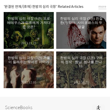
'완결된 연재/(휴재) 한밤의 심리 극장' Related Articles
more
한밤의 심리 극장 (6관) 프로
한밤의 심리 극장 (5관) 친절
메테우스가 인류에게 가져다
한(?) 악마, 사이코패스의 두
준 것은?
얼굴
2013.11.25
2013.10.31
한밤의 심리 극장 (3관) 거울
한밤의 심리 극장 (2관) 구애
이 들려주는 무서운 이야기
의 정석 : 썸남, 썸녀를 만나
다.
2012.12.05
2012.11.21
ScienceBooks